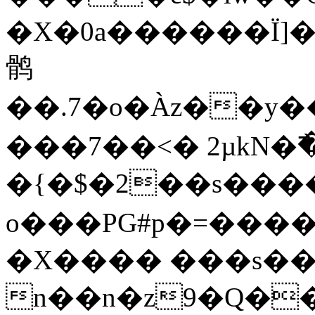
�X�0a������Ϊ]�
鹘
��.7�o�Àz��y
���7��<� 2µkN�߯�
�{�$�2��s����=֧�G
o���PG#p�=���
�X���� ���s�
n��n�z9�Q�