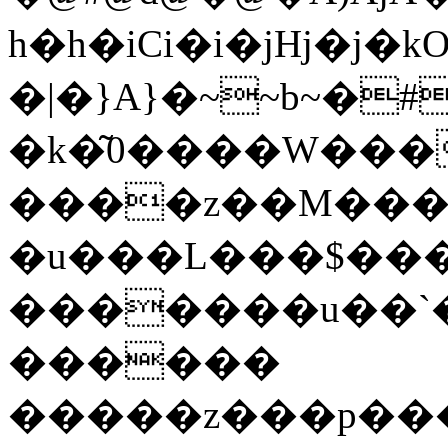
h�h�iCi�i�jHj�j�k
�|�}A}�~~b~�
�k�͂0����W���
����z��M���
�u���L���$�����h�՛B��������
�������u��`�
������
�����z���p���g