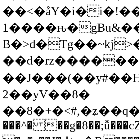
��<�åY�i�i�!�
1����ԋ�gBu&�
B�>d�Tg��~kj
��d�rz������
��J���(��y#��
2��yV��8�
��8�+�<#,�ʑ��q�
���^� ��g�8��;ǚ���c