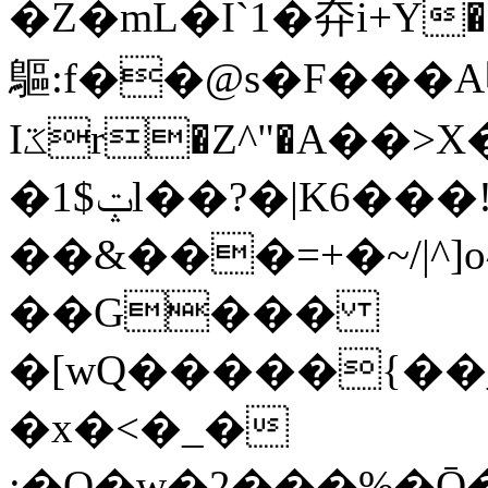
�Z�mL�I`1�㚏i+Y��S�8�^
䳼:f��@s�F���
Iػr�Z^"�Α��>X�${����sXZ2����Rq�P�ύ�2K>�
�ݓ$1l��?�|K6���!
��&���=+�~/|^]o^����R�3ڼ����N��]5ˮD
��G���
�[wQ�����{��_�
�x�<�_�
;�O�w�2���%�Ō