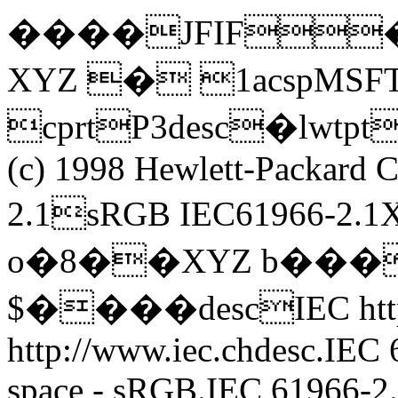
����JFIF��
XYZ � 1acspMSF
cprtP3desc�lw
(c) 1998 Hewlett-Packar
2.1sRGB IEC61966-
o�8��XYZ b���
$����descIEC http:
http://www.iec.chdesc.IEC
space - sRGB.IEC 61966-2.