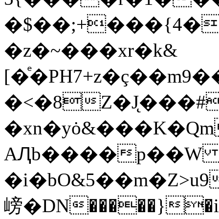
�$��;+���{4�
�z�~���xr�k&
[�ͤ�PH7+z�ç��m9��«M�ppk�p��hu
�<�8Z�J̨���#
�xn�yȯ&���K�Qm
AԮb����p��
�i�bO&5��m�Z>u9
嵭�DN�����}�i#