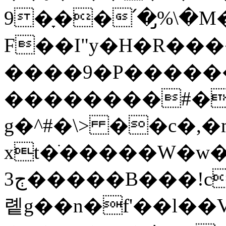
9�ָ��՛�̡%\�M���Tv
F��I"y�H�R��
����9�P������
��������#�z
g�^#�\> ��c�,�
xt�ׁ�����W�w�
�����3
롙g��n�f'��l��