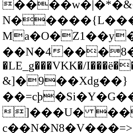
����w�|�*�&�
N�����{L��
Ma�O�Z1��y
��N�4���8��
�LE_g���VKK�/I���ë�����n
&]�9��Xdg��}
��=cþ�Si�Y�G�
]���U� ��
c��N�N8�V���=>�h��A$���&