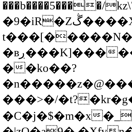
���b����5����/kz
�9�iR�Zڴ����X�m�
t���[�����N��
�вڔ���K]������ڌ����_��O������ |
��ko��?
�n�����z�@��
���>�/�t?�kr�
�C�j�$�m�x�_
�|zO�a9�,�Xfvn�l7�A�R�A�M