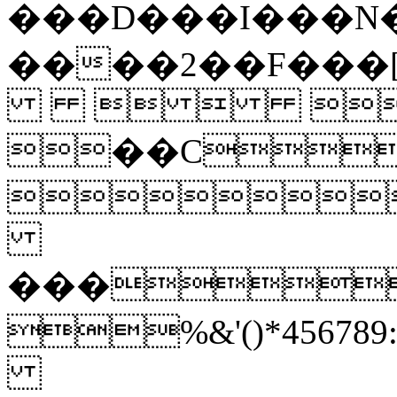
���D���I���N���U���\���d�
����2��F��
  
��C

���
%&'()*45