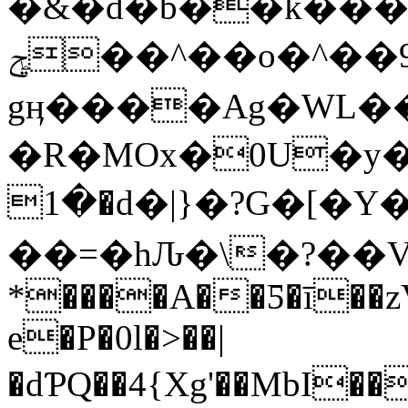
�&�d�b��k���
ݯ��^��o�^��9d��|���P`�N9
gӊ����Ag�WL�
�R�MOx�0U�y
�1�d�|}�?G�[�Y���\�֯G=���
��=�hԈ�\�?��
*����A��Ƽ�ī��z
e�P�0l�>��|
�dƤQ��4{Xg'��MbI��"�