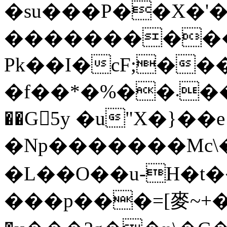
�su���P��X�'�
����������)
Pk��I�cF;��
�f��*�%��܁���NVZ1����K�ߋ�"x_�1��7K��d�B.m&BL�׌�^
��G񿋼5y �u"X�}��e
�Np�������Mc\
�L��O��u-H�t��+�:٢��q�}k�0��*�Ҷ���_j>
���p���=[⿆~+��i�ڞ��U