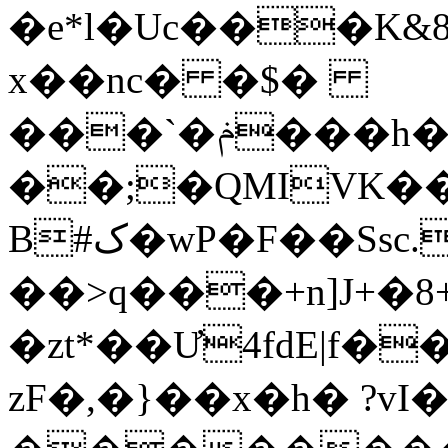
�e*l�Uc���K&
x��nc� �$�
���`�ݥ���h��}A������Vn3
��;�QMIVK��
B#ک�wP�F��Ssc.��=����i-
��>q���+n]J+�8
�zt*��Ư4fdE|f�����n1ڼ
zF�,�}��x�h� ?vI