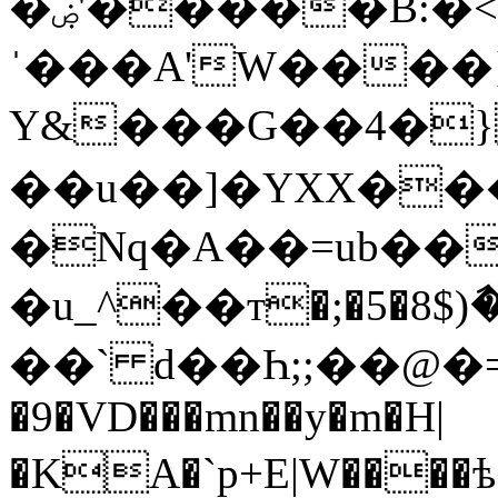
�ۻ'�����B:�<�3�4by�Ұ�ʶ�Q�
ˈ���A'W����}
Y&���G��4�},
��u��]�YXX��
�Nq�A��=ub��
��` d��Һ;;��@�=���U����\
�9�VD���mn��y�m�H|
�KA�`p+E|W����ѣ��h