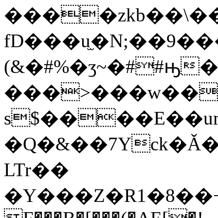
����zkb��\�
fD���u̫�N;��9��
(&�#%�ʒ~�##ԣ�
���>���w��
s$����E��u
�Q�&��7Yck�Ǎ�
LTr��
�Y���Z�R1�8�