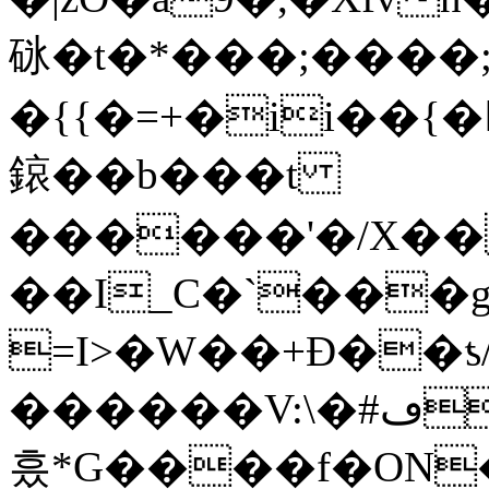
砯�t�*���;����
�{{�=+�ii��{
鎄��b���t
������'�/X��
��I_C�`���g��
=I>�W��+Ð��ƾ
������V:\�#ڡy8@��+�B7����7(M�K�>1�O�M��"0�O��xyJ�:�zt��
흤*G����f�ON