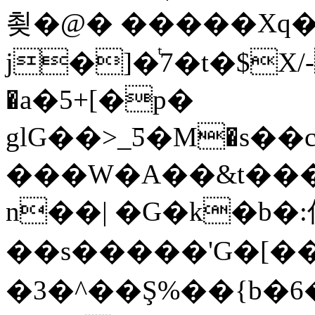
쵲�@� �����Xq
j�]�ͭ7�t�$X
�a�5+[�p�
glG��>_Ƽ�М�s�
���W�A��&t��
n��| �G�k�b�:
��s
�����'G�[�
�3�^��Ş%��{b�6