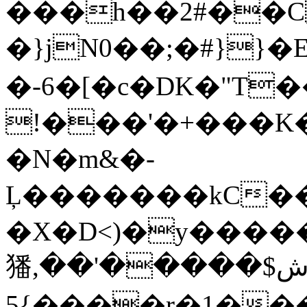
���h��2#��C
�}jN0��;�#}}�Eڠ�A�52�K�V��G
�-6�[�c�DK�"T
!���'�+���K�
�N�m&�-
Ļ�������kC��~'
�X�D<)�y����
㺕,ش$�����'��
}5����r�1���{4js)���oC���Ҵ���8e���ې�Ƽ���,�-