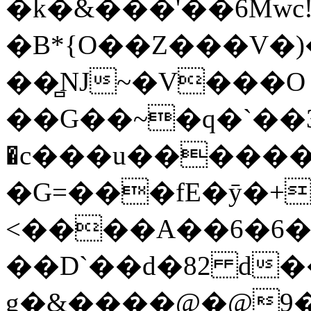
�k�&���'��6Mw
�B*{O��Z���V�)
��̻NJ~�V���O
��G��~�q�`��ݶ3|
�c���u�������
�G=���fE�ӯ�+
<����A��6�6�
��D`��d�82 d
g�&����@�@9�