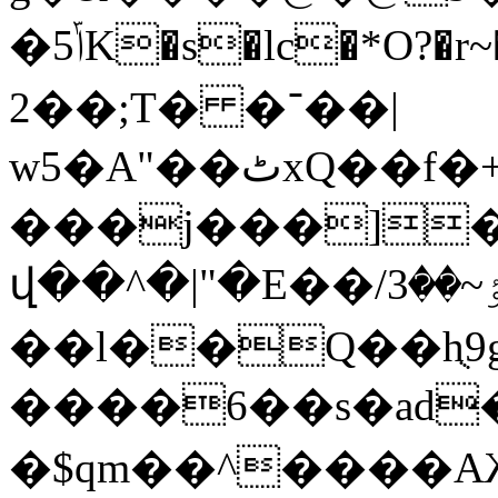
�5ݴK�s�lc�*O?�r~�qֹ�^{�mt�6��夓
2��;T� �־��|
w5�A"��ٹxQ��f�+�����I��
���j���]�
վ��^�|"�E��/ٷ~��3��'���_AIn��폔
��l��Q��hֻ9
����6��s�ad
�$qm��^����