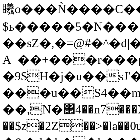
䂀o���Ǹ����C�
$ь�����5�N����4�
��sZ�,�=@#�^�d|
A_��+���r���μ
�9$H�j�u��sJ'
���u��S4��m
��,N�΢4��n7��
��$z�2Z��>�