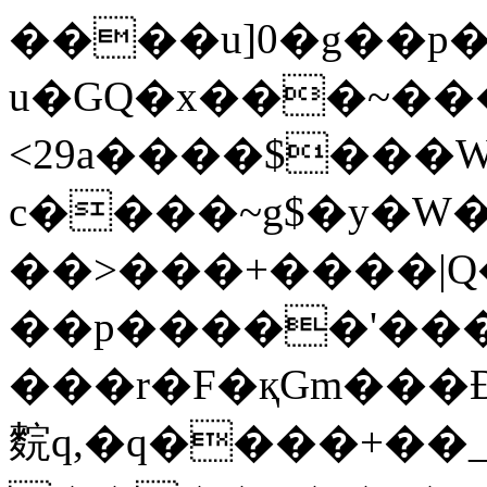
����u]0�g��p�
u�GQ�x���~�
<29a����$���
c����~g$�y�W�
��>���+����|Q
��p�����'���
���r�F�қGm���
䴷q,�q����+��