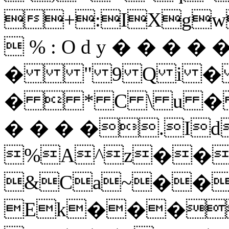
+:IXg
 % : O d y � � � � �
� " 9 Q i 
�  * C \ u � 
� � � �.I
%A^z��
&Ca~��
Ek���