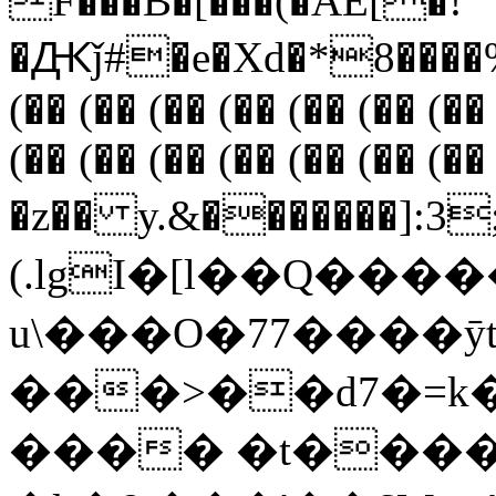
F���B�[���(�AE[�!
�Ԫǰ#�e�Xd�*8����%���
(�� (�� (�� (�� (�� (�� (��
(�� (�� (�� (�� (�� (�� (
�z�� y.&�������
(.lgI�[l��Q����
u\���O�77����ӯt�xa���
���>��d7�=k
���� �t����