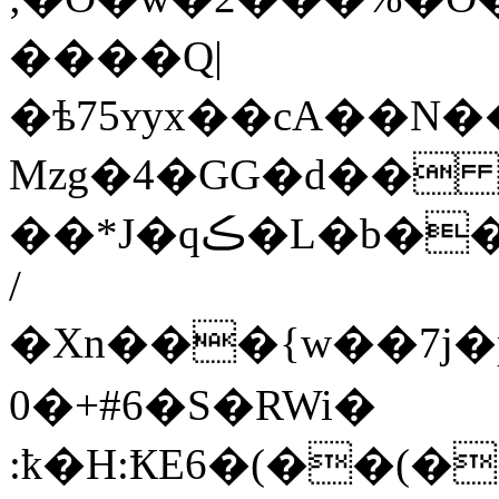
����Q|
�ѣ75ʏyx��cA��N
Mzg�4�GG�d��
��*J�qڪ�L�b���B<��dPL���V��R6�z��jxi��3��N��
/
�Xn���{w��7j�p
0�+#6�S�RWi�
:ҟ�H:ҞE6�(��(