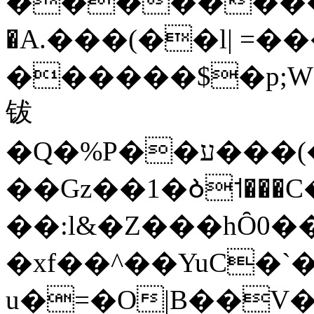
��������
�A.���(��l| =�
������$�p;
钹
�Q�%P��ע���(��"�N�s�#�3C0IF@~V�EV.�Fמ�Ҵ�b�3�I<�\�̎��c(he��7��J����� 9#���6٤�H'F�7|
��Gz��1�Ბ˦���
��:l&�Z���hȎ0�
�xf��^��YuC�`�
u�=�O|B��V