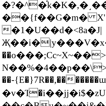
�?�^�֡k�K�,�˼
��{f��G�m� X'ݦ�Z�!C�e�
�1�U��d�<8a�J|
Җ��i�|y���V�x
��o���;Cc~X~��
N��%�4��p��\>ſ�
��-{E�}7R��,������
�v�Ί�i��jj�i$
��c�Bu�~��i&�]