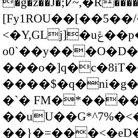
�g�z��J�;߇~,�R����P���l�����F^6�U;e��ج��*)P�m��'z��!
[Fy1ROU��[��5�
<�Y,GLj]�uݝ��p�wr9&�H�|-
o0`��y���O�D�b
���o�]q�c�8iT�
����$�q�ni�g
�`� FM�*���
��uU��G*^7%�<�
��}�=���<�eD