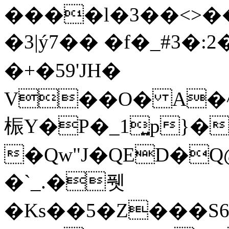
����l�3��<>���8�x0{��
�3|ý7�� �f�_#3�:2
�+�59'JH�
V��O� A�^
桭Y�P�_1͍p}�
�Qw"J�QED�
�`_.�퓃
�Ks��5�Z���S