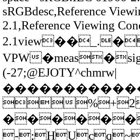
sRGBdesc,Reference Viewi
2.1,Reference Viewing Con
2.1view��_.�
VPW�meas�sig
(-27;@EJOTY^chmrw|
�����������
%+2
������
-;HUcq