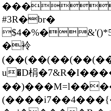
���
#3R�br�
$4�%�&'(
�袊
(��(��(��(��(�
u�D梋�7&R�I��
��)���M=l���
(����i7��4���{