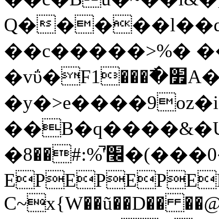
Q�����l��q
��c�����>%� ��
�vΰ�F1���߯�׿A�>C J���M�á����`A����
�y�>e����9oz
��B�q����&�U�
�׬'%̚:#��8�(���0��S@
EPEPEPE
C~x{W��ũ��D�� �