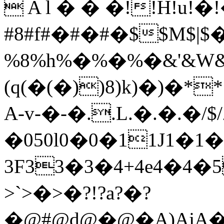
 A l � � �!!H!u!�
#8#f#�#�#�$$M$|$
%8%h%�%�%�&'&W&�&
(q(�(�))8)k)�)�*
A-v-�-�..L.�.�.�/$/
�050l0�0�11J1�1�
3F33�3�4+4e4�4�5
>`>�>�?!?a?�?
�@#@d@�@�A)AjA�A