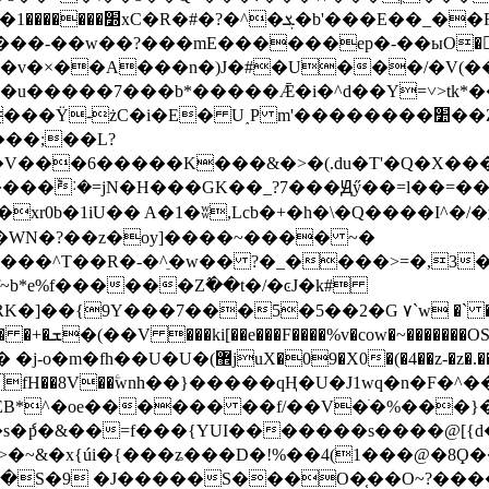
�Ŭ;
���-��w��?���mE������ep�-��ыO�
�v�×��A���n�)J�#�U���/�V(�
ϧ�u�����7���b*�����Ǣ�i�^d��Y=˅>tk*��
i�E� U˰P m'��������׺��Z��9��ҳ���k�T���}
���;��L?
�����K���&�>�(.du�T'�Q�X����tB2qMF]�ݮ�
=jN�H���GK��_?7���Ԭӳ��=l��=��]}l_ƞ# 3[|�
_����WN�?��z�oy]����~���� ~�
uk���^T��R�-�^ֵ�w�� ?�_����>=�,3�
f~b*e%f������Z߮��t�/�ͼJ�k#
�]��{9Y���7���5�5��2�G ۷`w �` �
��{��H�71ʲ�
��ۧwnh��}�����qҢ�U�J1wq�n�F�^����ׯ�h����K�t+m/C���m
B*^�oe������ ��f/��V�ׁ�%���}
úi�{���ʑ���D�!%��4(1���@�8Ϙ���ngm6_�ݿ��u�ɶ�
�S�9 �J�����S���O�֤��O~?����