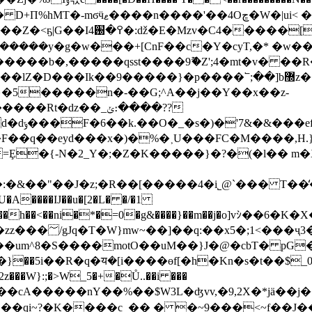
i< �X4��c���N�8��� "��!
gK3�S�ӗ=NT��뚝D���+ZI�}����/7��7���Z�<ҕ|G��I
Z�D���Ik��9�����}�p����՟;��]b޽z��v�����
�5�����n�-��G;^A��j��Y��x��z-
�ǳ��_ݵ։����??
�vYw�"g
�{-N�2_Y�;�Z�K�����}�?�(�l�� m�Xr�<�
�&��"��J�z;�R��[�����4�i˾@`��� T��
�U�A����Ĳ��u�[2�L� �/�1
 QX��[�b��?
��um^8�S����motO��uM��}J�@�cbT� pG�
v�N�}��5i��R�q�य�[i����өf[�h�Kn�s�t��
ǉ��qi~?�K����c_�� � �~9���<~f��J��