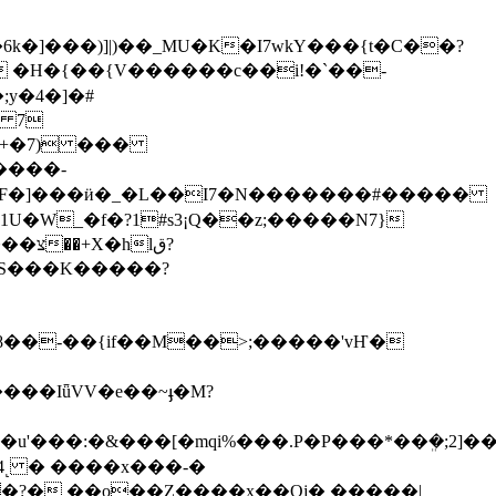
�]���)]|)��_MU�K�I7wkY���{t�C��?
 �H�{��{V������c��i!�`��-
y�4�]�#
9 7
 +�7) ���
���F�]���ӥ�_�L��I7�N�������#�����
rU�S���K�����?
���8��-��{if��M��>;�
����'vҤ�
?� ��o��Z����x��Qj� �����|