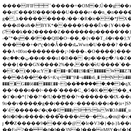
����JFIF``��
���=�OM�;Ú��g��x
��c(C���$f���f���U����e+��n_�n�����
g� _k���������./��<�R�ie��*ƑX�
���dI�a&�/BYK*�����S���Ěv�{Y�k��
(7��k��2�����Z�������p�����'��}�z
-�"*�q�.�9��Q8I�O~��_�{v��T_4�v�
�����+�t*ʗ�h�Ǻ���s̛tܚWwn�U����? ����|v�Y���^ ���>�Kmua��KKA-ǈ< p�!�ʃ$�������-
��A+0ƭ/oo��������¡>J���-.�O����}
�අ��c�ټ��я�:��u1�B�� �p�/��բ�.^k�Z�ꯣ��t��oO?>���٧]�M��}2�(�=�y��sH�&�?1U�W_�f�?1#s3¡Q��z;�����N7}
���{���GN����2%��,��/�֬eU����`���x��*� �V�T�OGgn
�C�(�]�acY�~���=�Õ��{9�r������W�
���ߡ����S=Ƙʯ+��"9\�~u���s6_� Nn���J����������/����s���Y|
����G��66�����E��~]��۬������;�� l�qX@�r�R�m[ٷn��
��^���n��l~���ߴ����C_�5
�1'�o�*{?��?^�!U֥��뽼��?+������/�lX-
9o��v����֧�g��r����>����k��o��|u+]SN�E,׉::bU%�a>b(�Հ@���S�r�W��ͫi�����IǖVV
�'4�����c'�ς��E���y0cluW�OJs���֯
�hi�0�u����c���̿����v�~�xݑ�m@�v;���wmvG�W���K�:��T�ެ���ϝ�4n�����u'���:�&���[�mqi%���.P�P���*��ܸ�;2]��*l�Mu�����z.������0h�_��!
յ ��Z�����9���\��@�Ie�V3�}�ϕ-}ߕ��w�"��6����kU�����#𿈵Q�+oJ�]7U�/��4˻ � ����x���-�
��Eu2���d�I��3N�J���qM8Y�v[�J