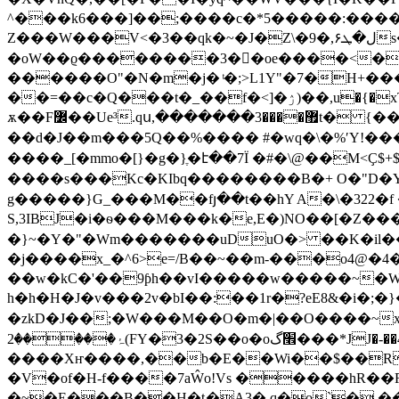
^���k6���]��;����c�*5�����:����O
Z���W���V<�3��qk�~�J�Z\�ل�ܛ۶,�9s��F��3�v��[��)�a�����V�mf�[��3j�4A�b���``:����P�Sf�deAU-�궠
�oW��ϱ��������3��oe����<��F1Y
������O"�N�m�j� ͭ�;>L1Y"�7�H+���
��=��c�Q���t�_��f�<]�ۯ)��,u�{�xT�n� _a��K�T;K[\#[9����AM�-�����[�>?���YR��N�0�zsIi8���R���?%|A�Gur�;�-ԪYų�'�b
ѫ��F߼��Ue³.qս,�������޿����3t� {��xaid�"\�f�DFʨ�2chPP���s�`����O�ź�Z�u{v�涵�u���P"��[� t��� �刣爜
��d�J��m���5Q��%���� #�wq�\�%ʹY!���FL
����_[�mmo�[}�g�}ֶ�է��7Ï �#�\@��M<
����s���Kc�KIbq��������B�+ O�"D�Y�
g�����}G_���M��fյ��t��hY A�\�322�f
S,3IBJ�i�ѳ���M���k�e,E�)NO��[�Z�
�}~�Y�"�Wm�������uDuO�> ��K�il��
�j����x_�^6>е=/B��~��m-���o4@�4
��w�kC�'��9ƥh��vI�����w�����~�W���McJ������s�[��
h�h�H�J�v���2v�bI��:��1r�?eE8&�i�;�}���聾��҅c>F�;�ٵev��~��[~� ����΋in
�zkD�J��;�W���M��O�m�|��O����~xCźo�m㵵�
ۂ�����2(FY�3�2S��o�o׮گ���*JJ�-��4��u'�ַ}W����?
����Xҥ����,��b�E��Wi��$��R
�V�of�H-f����7aŴo!Vs �����hR��R