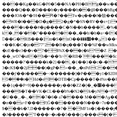
����Kg��kG�P0�5��NA�PH�Bg��w��E�������;yX��9��w�Z߃z��l
����Q��,�D���h�y����b͕��jβl���bBg�8�r���\��ݟe��揞ͥ��VNRJ-��܅����:��"
���JO&�*�!H��Ԗ�7��Tw�q���f�㪇���
�WR�l���D�̀g�2�g�*�SN�RV��z+[}�}
����x���#�g����C�N��h����.,�%���
�ٕ�G�RI$���]m�S�nO��ݶ��׿��������~��1�é�� ����xj5�<=
<��K�C�jn�77"2��B�q���T��%F��wM
�zE��e3��v� 7�$%X���(�k*�Z .
��_wO7�u8�h�=��'h>�RB�`����
�����?'�����k�2}��_�{��}��c�-�'���s��«֋���~
3�cK$��2jJ��)�gP�/\«��_,�nPd\C����y����_O��ͯ~+u8�ܮ��_S�:�;v8'�L��1����<�+D�d�7�~��
���j'��i����~:������]�P���y1�$2DH
���5r�Hd�eI�DTB�Cp����T�4%v��Rw���^�%n�&��;=��V�צ�Ww�����f{'`r�F�잣
��{q��Ρ=9]�������y��f�ZZ�[�_�׹�������yS���\�\A"�X.#h�F��VVVa"���<kv�d�FP��.d���|�џ���e�������������,� �!
���$�T��VK�CL���͑b%�N2�/k�yN�= Y��AΜ��˥
�U��_.�-_��7�6� a7���� M���Ʌؤ��I� C,d7��!Ù��u&��u�{%{��n�;�p���IyZ��W_��C��?�����[��
�n��a+F���F|Ǵ�������N���>7n���
$���k�7,D�����v�7� �MF1n�{����յ�
�J�����'T���>�s��5���{y���x�[�\