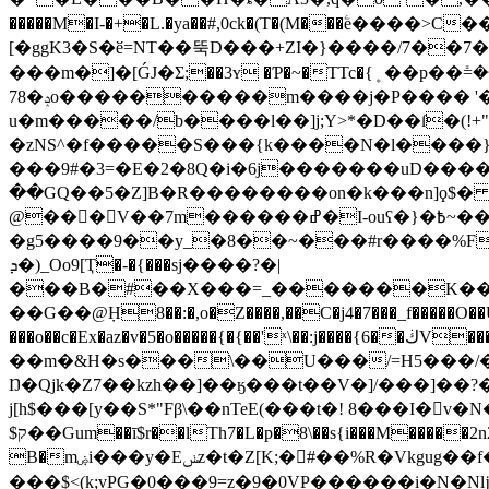
�����M�I-�+�L.�ya��#,0ck�(T�(M���ۧe����>C�� D+П%hMT�-mϭӵޱ����n����'��4Oڇ�W�|u
[�g
���m�]�[ǴJ�Σ;��3ʏ �Ƥ�~�TTc�{﮻��p��ܺ=������y�g�w���+[CnF��c�Y�cyT,�* �w��G3��S��Z4����~?
78�ݚo����������m����j�P���� '�����b�,�����qsst����9ޫ�Z';4�mt�v� ��R�r�o&�h�-
u�m�����/b����l��]j;Y>*�D��ſ�(!+"��l
�zNS^�f�����S���{k����N�l����}
���9#�3=�E�2�8Q�i�6j�������uD��������Rt
��GQ��5�Z]B�R��������on�k���n]ϙ$� d�dݹ���F�6��k.��O�_�s�)�'7&�&���ef��w�����r���6�ʻG��
@���ِV��7m������ߝ�I-ouʕ�}�߿~��F��q��eyd���x�)�%�˲U���FC�M����,H.}4��U7;�6��n�����H�o�
�g5����9��y_�8��~���#r����%F=Ȩ
ܕ�)_Oo9[Ҭ�-�{���sj����?�|
���B�
#��X���=_�������K��:
��G��@݀H8��:�,o�Z����,��C�j4�7���_f�����O�
���o��c�Ex�az�v�5�o�����{�{��'ˣ\��:j����{6��ڬV����h��<��ni�*�=0�g&����}��m��j�o]vｼ��6�K�X�lo�V-
��m�&H�s���\��U���/=H5���/�zz���؅/gJq�T�W}mw~��]��q:��x5�;1<���ҷ3�^
Ŋ�Qjk�Z7��kzh��]��ӄ���t��V�]/���]��?
j[h$���[y��S*"Fβ\��nTeE(���t�! 8���I�
$ק��Gum��ī$r��lTh7�L�p�8\��s{i���M�����2n2z���W}:;�>W_5�+�Ů..��i ���
B�mۻi���y�Eݭz�t�Z[K;�#��%R�Vkgug��f��cA�����nY��%��$W3L�ʤvv,�9,2X�*jӓ��j����OW��ӷOB�Q9�4�����k_+���
���$<(k;vPG�0���9=z�9�0VP������i�N�N