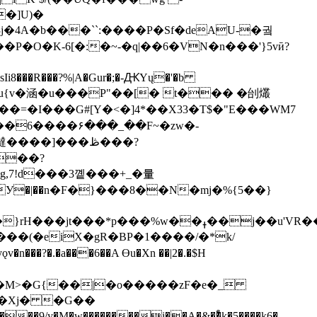
�]U)�
O�K-6[�:�~-�q|��6�VN�n���'}5vӣ?
I���G#[Y�<�]4*��X33�T$�"E���WM7
6����6����۶���_��F~�zw�-
��]���ڟ���?
��?
g,7!d���3꼩���+_�量
У�|��n�F�}���8��N�mj�%{5��}
�X��WnYu׭�y��9_��ំ~$��|Q�ë��k���6�
ǫv�n���?�.�a���6��A Ɵu�Xn ��|2�.�$H
�M>�G{��|�o�����zF�e�_
+�Xj�
�G��
����9/y�M�w��������j��A�&��ͤk�5����k6�-