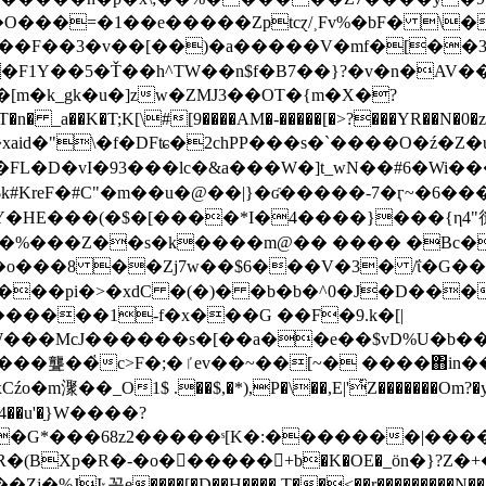
���=�1��e�����Zptcɀ/˲Fv%�bF� \�
��5�Ť��h^TW��n$f�B7��}?�v�n�AV���P�
[m�k_gk�u�]zw�ZMJ3��OT�{m�X�?
�D�vI�93���lc�&a���W�]t_wN��#6�Wi����=�
Ҫ$+$k#KreF�#C"�m��u�@��|}�ʛ�����-7�ӷ~�
HE���(�$�[����*I�4����}���{η4"㣵��
 �
%���Z��s�k����m@�� ���� �Bc�
��o���8 ��Zj7w��$6���V�3� /ΐ�G��
��pi�>�xdC �(�)� �b�b�^0�J�D���
������1-f�x���G ��F�9.k�[|
a��e��$vD%U�b��}rH���jt���*p���%w��ߪ��j��u'VR�
����(�eiX�gR�BP�1����/�*k/
�_O1$ .��$,�*),P�\��,E|'҅
Z�������Om?�y
�G*���68z2�����ˢ[K�:�������|���
�(BXp�R�-�o������+b�K�OE�_ӧn�}?Z�
�~�E���Β��H�ȶ�A3�,q�o`�,���Zj�%JIݸ꼯e����
[�D��H���� T��<��r���������N�