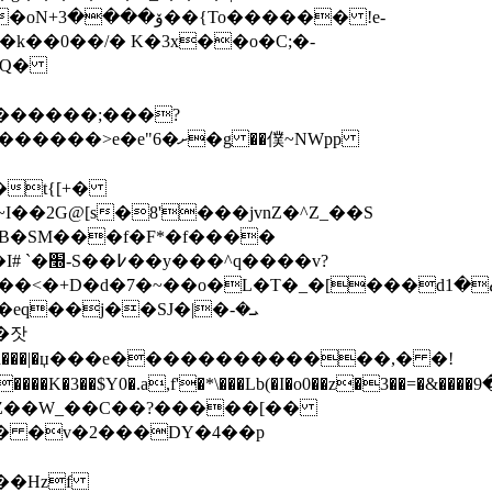
OQ�
�������;���?
�����>e�e"6�ށ�g ��僕~NWpp
�t{[+�
�2G@[s�8'���jvnZ�^Z_��S
 B�SM���f�F*�f����
���v?
��j��SJ�|�ܝ�-
a,f'�*\���Lb(�I�o0��z�3��=�&����ߏ�9e�`!
�� �v�2���DY�4��p
��Hzf