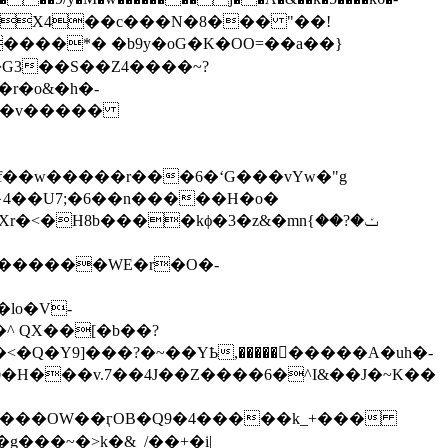
4߉�֐�:ǆ�E�Mzv�C4�����[����*� �b9y�oG�K�OO=�
�a��}
H8b����kϕ�3�z&�mnݖ�?��}
̒������WE�r�O�-
<�Q�Y9]���?�~��YҌ,����������A�uh�-
$_0�H���v.7��4J��Z����6�^I&��J�~K��
g���~�>k�&_/��+�i|