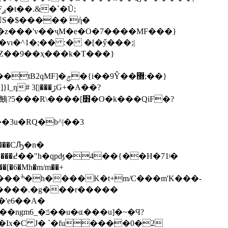
S�$����� ή�
�z���'v��ҷM�e�O�7����MF���}
vı�^1�;�� :� �[�ӳ���;|
{i��9Ŷ��޽;��}
��ڒG+�A��?
�3u�RQ�b^|��3
��CԠ�n�
'K���-
����.�g���r�����
��u]�~�Ϥ?
Ix�C J� `�fu����0�2