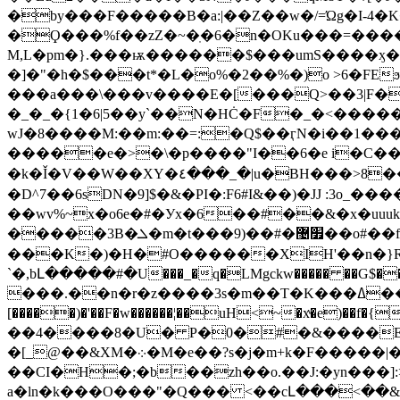
�by���F�����B�a:|��Z��w�/=Ώg�I-4�K�׽�������1xC�R�#�?�^�ܮ�b'���E��_��Fږ�t��.&�`
�Ϙ���%f��zZ�~�ֽ�6�n�OKu���=���
M,L�pm�}.���ѭ������$���umS����ӽ�
�]�"�h�$���t*�L�o%�2��%�)o >6�FE
���a���\���v����E�[���Q>��3|F����Ϋ-żC�
�_�_�{1�6|5��y`��N�HĊ�F�_�<����
wJ�8����M:��m:��=:�Q$��ӷN�i��1���V���6
�����e�>�\�p����"I��6�e i�C�����݉˸�
�k�Ǐ�V��W��XY�٤���_�|u�BH���>8��xr0b�1iU�� A�1�ʬ,Lcb�+�h�\�Q����I^�/�鮧?5���R\����[׻�O�k���QiF�?
�D^7��6sDN�9]$�&�PI�:F6#I&��)�JJ :3o
��wv%~x�o6e�#�Уx�6��#�ֹ�&�x�uu
�����3B�ܠ�m�t���9)��#�׿޴��o#��
���K�)�H�#O������XIH'��n�}RK
`�,bԼ�����#�U���_�q�LMgckw����� ��G$�� �+�ܫ�(��V ���ki[��e���F����%v�cow�~�������OS���߄��"h�qpʤ�4
���.��n�r�z����3s�m��T�K���ߡ�� �j-o�m�fh��U�U�(޾juX�09�X0�(�4��z-�z�.���[�6�Mh�m/m��+
[�����)�'��F�w������¦��uH<~�xͮ�e)��f�{fH��8V
��4����8�U� P�0�#�&����E
�[_@��&XM�܀�M�e��?s�j�m+k�F�����|�s�ެp�&��=f���{YUI�������s����@[{d�'e6��A�
��CI�H�;�b��zh��o.��J:�yn���]:>�~&�x{
a�ln�k���O���"�Q��� <��cԼ���<��&