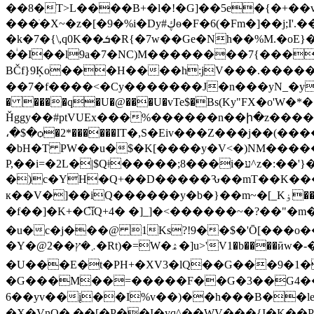
��8�T>L����B+�l�!�G]��5e�{�+��vZ�)
���ֺ�X~�z�[�9�%i�Dy#ڮѳ�F�6(�Fm�]��j;I'.�������¢�\��4V�T���m���?N?c�Z/�ψ/�k�z�o��h��u�:o�!��"�%rZ+��m�8G��lb�|
�k�7�{\,q0K��ܭ�R{�7w��Ge�Nh��%M.�oE}��y���~�Mca}k{�jV�^�:ݕƝ�Z̫-
�ͥ�I��l9a�7�NC)M��������7{���
BČf}9Ķo���H����h­:jV���.�����
��7�f����<�Cy�������J�n���yN_�y
� ����q�
U�@���U�vTe$�Bs(Ky"FX؜�o'W�*��{����E��9�&�R�{;^������^|�n`����e�%r��&g�|
Ȟggy��#ptVUEx���%������n��ի�z�����$�m$��zZ׶��w�����0~�:/�o�Vo��;�?@
،�$�ѻ�2*������IT�,S�Eiv���Z���ј��(����٧�����%�/�4 ����L�tM<���� K+�EFDD�
�bH�T PW��u�$�K[����y�V<�)NM����
P,��i=�2L�|$Qǂ�����;8���i�ע^z�:��'}����ߥ��������[Ķ�"�[-ŵ��mug�� !
�)c�YH�Q+��D�����Ԅ��mT��K�����
к��V�]��iQ������y�b�}��m~�[_Kۏ���Tezz����i��w{������� w��M����m�99�~Zcb�� ��A��|��$��䢕
�f��]�K+�C͞iQ+4� �]_]�<������~�?��"�m�.~0�>X&6�4l5�Tڲ�,~iھf�!��xqn>�vV��
�u�c�j���@ 1Ks?!9��$�'Ō[���
�Y�@2��܇�ץ�Rt)�=W�ۿ�]u>'V1�b����ӣw�-�Ꮮ��[V��.�:I�� >"�1 B�cC'�4�C�/��EV��EhJ4k]�J���/���؜5HJ� I����/
�U���E�t�PH+�XV3�lQ��G���9�1���Z
�G���M��=�����F��G�3��G4���"
6��yv��į��I%v��)��h���B��le��Wy�I�zWk�?
�X�VnQ�,��[�P��I�yq^��WV���{I�K��P