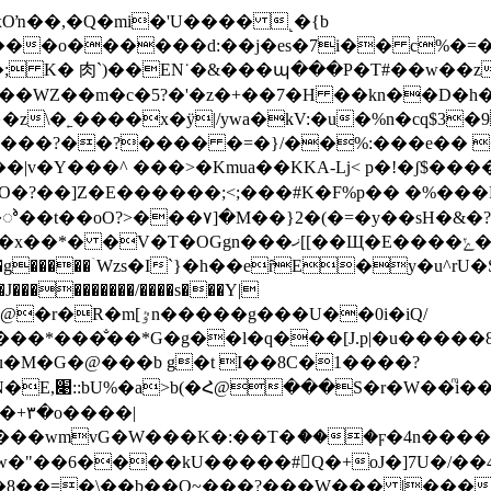
Oŉ��,�Q�mi�'U���� ˻�{b
�o������d:��j�es�7i�� c%�=�6k
; K� ⾁`)��EN˙�&���պ���P�T#��w��z
��WZ��m�c�5?�'�z�+��7�H ��kn��D�h�;
\�˿����x�ÿ|/ywa�kV:�u�%n�cq$3�
�};Y���?��?���� �=�}/��%:���e��
���O�?��]Z�E������;<;���#K�F %p� � �%
���ޚ[[��Щ�E����צ���ݺ��+X�hlق?
�Z7�g�����ۤWzs�I`}�h��eȓE�y�u^
���g���U��0i�iQ/
�K����_���*���̐��*G�g��l�q���[J.p|�u��
��u�M�G�@���b g�t I��8C�1����?
�e��~ֈ�M?
_u�+۳�o����|
�8��=�\��b��Q~���?�
��W��� |����