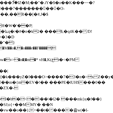
�"�}
��|
��m�{m�EV�!�� ���PE�lUH$���0��
�ZX�-
I�b�<�\��\�l2� ���mk{ӊ�f��}
SJ;o{+��MMY� ��N