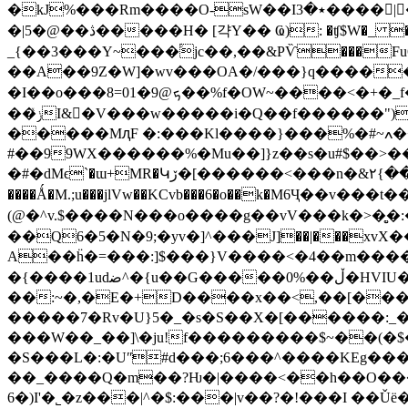
�kJ%���Rm����O-sW��I٭�3����񦥢|�&��\ ox�)|9�\�x����0ԯ�ƒH��� >k(-�����ޯ3�IZ�M;��"�.iY�$�o��K���~~�?
�|5�@��ڎ�����H� [갹Y�� Ҩ): �ʧ$W�_ ����Sv��E~�����uj�BKNn��O��}5߯�ᘏ�vNN��񴌰�:>����7���������੿�O-
_{��3���Y~���۟jc��,��&PѶ���Fu6����En�_5�E����M
��A��9Z�W]�wv���OA�/���}q������pH�r~�
�I��o���8=0ܟ@9�1��%f�OW~����<�+�_f���-�_�����,�?�_����j��:�:�d�N�բH�W�'��P|
��ݫͯI&�V���w�����i�Q��f������")#h�[�A<�l����1�qKe�#���7u������}���ևq�/�#�n�k2� ���$,�q4K�� /D!
�����MԯF �:���Kl����}���%�#~ߍ�+��?��c�m�.�=��eo�i��}�_C<�3Y�YMiu«\+�3�D
#��99WX������%�Mu��]}z��s�u#$��>��
�#�dMϵ`�ɯ+MR�Կڒ�[������<���n�&۲{�����/�����\�m̊z�`q�<����T�W���~���e6�>��M��o�,�o���e��F����|
����Ǻ�M.;u���jlVw��KCvb���6�o��k�M6Ҷ��v���t
(@�^v.$����N���o����g��vV���k�>�ֳ̮�:�����ݘ���� ��6����j�v��m����row�v>
��Q6�5�N�9;�yv�]^���J]��|���xvX�
A��ḧ�=���:]$���}V����<�4��m����
�{����1udﺿ^�{u��G�����0%��ڵ�HVIU��7s$������%P��X�<�]���u�j�Y��[�k���yZ�I���O>����7�3�n�>x Z��y��~
��:~�,�E�+D����x��<,��[���
�����7�Rv�U}5�_�s�S��X�[������:_�
���W��_��]\�ju!f���������$~��(�
�S���L�:�Uʺ#d���;6���^����KEg���
��_����Q�m��?Ƕ�|����<��h��O���5[
6�)I'�˾�z���|^�$:���|v��?�!���I ��Ǔë��b�H�e�y8Ujn�����