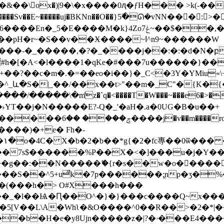
�k}4Zoݟ7~��$��,���,��R��[�#,J�$
S��v��Ӿ����~ߊ^n9~������W
^_և�S�|_��/��x��t>"��m�_C"�{K�{
��˫YT��j�N�����E?-Q�_'�aH�.a�0UG�B�u��+
�n�|�m�* vH�,K(څt�<�PM
����)�+e� Fh�-
۱�o�4C� X�b�2�b��*g{�2�fc專��0ѿ��� 
�g��:��N�����ޭ�{r�s��w�o�󍖶����
��S��^5+uͣk�7p������;̯np�ʒ�%
$�(���h�> O#X���h���
�_�l��Ѩ�Ԥ��O^�}�}���c����Q~x���
V��L\A�Whʅ�&O����^0��R��>�2�*|��
z�|?�ۥ���E4����vw��o��};=��t� ����쥷w(�I-