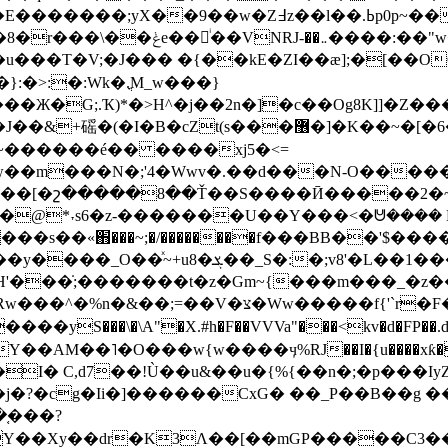
��.ߕp0p~���oN+ۆ����3��{To������ !e-
w�k��0��/� K�3x��o�C;�-
u���T�V;�J��� �{��kE�ZI��ӕ];�[��
:�>:�:Wk�.ֳM_w���}
Ж�G;.Ҡ)*�>H^�j��2n�]�c��Og8K]]�Z�
k�_�'��|"�������,,��h/�h�a<�I�J��&+磘�(�I�B�cZt(s���޶�]�K��~�
[�6�
kw��m���N�;'4�Wwv�.��d���N-O����
���[�շ�����8��Ť��S����Ӣ�����2�~I�
$c�@*˕s6�z-�������U��Y���<�ᕰ����
;�/��������f���BB��'$����I# `�׭-S��߇��y���^q�
o�L�T�_�[���dە�1�Ka�#pq�����%�꞉t��o-
'���̇;�������t�z�Gm~{���m���_�z��eq
�O���w{w����ӌ%RJ��I�{u����xƙ�����K�3��$Y0�.
j�?�cg�Ii�]������CxG� ��_P��B��g 
֚���?
Y��Xy��dr�K3Ʌ��
[��mGP�����C3�