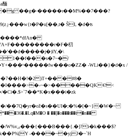
a䤄
��M%��7���?
�����*dfAn�
�YA+F���������r�F�朷
  1��f���s�7~�/
�7��H�!�2 )Т+�� �#8�
6�.�Lq�M�O � ��[�o���t��t�n��