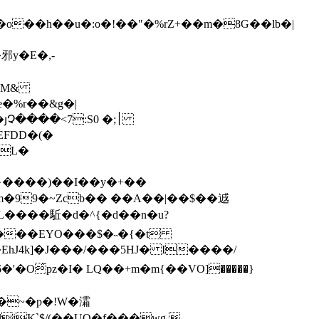
y�E�,-
wҴM&
vL�
����)��I��y�+��
����EYO���$�˵�{�t
͂pz�I� LQ��+m�m{��VO]�����}
K`$/(��UQ�f���wg -