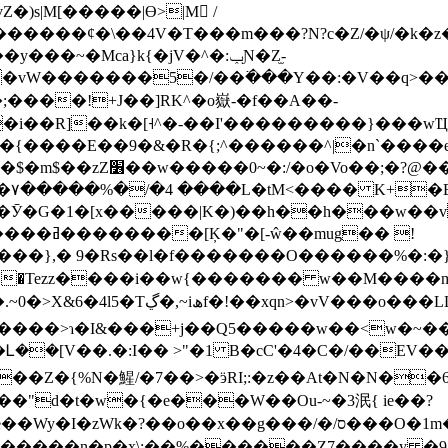
s|M[�����|ϴ>|M𮿧 /
�vW�������5�/��߳���Y��:�V��q>��邪
;����!+J��]RK^�o嶽-�f��A��-
�i��R]��k�[˧^�-��I'���������}���
��յՉ����<7:S0 �;׀
(�
�Ӯ�G�1�[x�����|K�)��h��h���w��
},� 9�Rs��l�f�������O������%�:�}
�o���LL����駈�d�^{�d��n�u?
o�����>ɿ�I&���+j��Q5�����w��<w�~
�{%N�鯹/�7��>�ӭRI;:�z��At�N�N��6�'�O
d�t�w�{�e���W��Ou-~�3泯{ ie��?
��o��x��g���/�/ס���O�1m�~�p�!W�灀
�����n�p�x\;��%������Z7����y �9|i