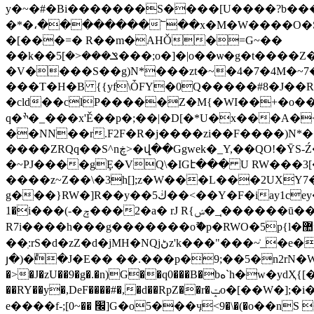
y�~�#�Bi�������S����[U����?b��
�*�،��������՟��x�M�W����O�Sž_[�|d�e
�[���=� R��m�AHǑ�=G~��
��k��ݏ���<�]5���;o�]�|o��ѡ�g�t����Z�1�r�f���{+�rBpŲÂ2kũZ*�╬���n��J��(��9(zٷ���w{t�P�u[��,t� ŜI, �d�ʦ
�V����S��g)N*���zt�~�4�7�4M�~7�
���T�H�B {{yf\ȰFY�0Q�����#8�J
�cld��clP�����Z�M{�WI��+�o�
q�ׯ�_���x'Ě��p�;��|�D[�*U�x���A�<��kFN6�Vo������9�Q��Ͳ�z�+��ݲ�˩�x�,��'��d�����j�)lY,�\
��NN��r.F2F�R�j����zi��F����)N*�
����ZRQq��S^nڿ>�վ��Ggwek�_Y,��QO!�ȲS-Ź�p��2e �< p;� s\��w��_[��Y��*p���Y+���ˣ�����fw���o�ZZ� -WLi��}�d�x /
�~PJ����gȨ�VQ\�IGէ��� U RW���3[����}ޚ�]}��+z�s�� bT�K 
����z~Z��\�3h[];z�W���L���2UX
g���}RW�]R��y��5ڬ��<��Y�F�iay1cey��l���q��c�S������K}��T�=G��-��I����>�-~�>�����QKҼ<
1�i���(-�ݼ���2�a� rJ R{ݾ�_֧������ū��^��������.�$�h�>:��^���3x��kG�O���/�Ci�.$>`7��*K�x���i�zk
R7i����h���g�������oޫ�p�RWO�5p{l�޺n~��P��]���q�B��v� �
��ֽ:rS�d�zZ�d�jMH�NQjڻz'k���"���~͗_�e���Ң��W�]F�#��n�����"��E�K{-I�߱�z��/��7Q�yr�ož�s��UI�;�%�[�~}�W�~
յ�)�ؕ�J�E�� ��.���p�9;��5�n2rN�W���
�>�J�zU��9�g�.�n)G��q0���B�bە`h�w�ydҲ{[���Ky�$�U�}lv��ɭ�8l4�!
��RY��y�,DeF����#�,�d��RpZ��r�ݓo�[��W�];�i������c�|)���^��p��3y�Z'2�D�ftG��j� ���/W%vۻ���{���B���{.�]?ӭ�k���$?
e����f-;[׬ ��~0]G�o5���ӌ<9�\�(�o��nS �@Fk��˒n�n�|������mάݝ�ϿW�k����_k��P%[Y -����~�yjJ�~`H