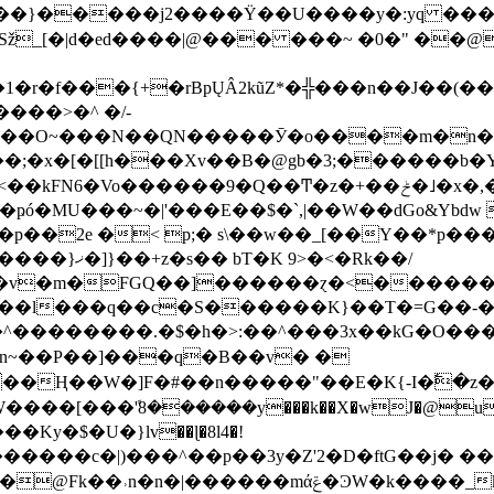
��}�����j2����Ÿ��U����y�:yq ���
d����|@��� ���~ �0�" ��@�g ��g�ۥ�����ι
���>�^ �/-
��R��O~���N��QN�����Ӯ�o����m�n
��;�x�[�[[h���Xv��B�@gb�3;������b
�ҏó�MU���~�|'���E��$�`,|��W��dGo&Ybdw
9>�<�Rk��/
Y7�v�m�FGQ��]������ɀ�<������
�[���ܽ'8������y���k��X�wJ�@u*���3