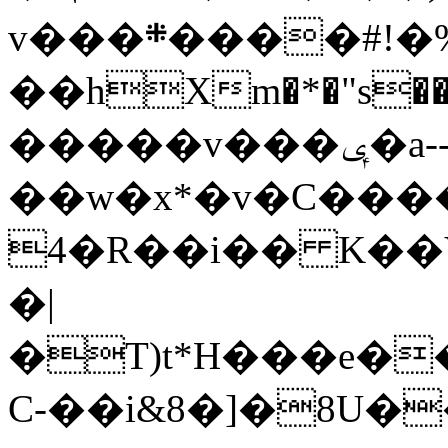
v���܍����#!�%�|
��hXm�*�"s��@
�����v���ݷ�a--
��w�x*�v�C���
4�R��i�� K��V���׾��
�|
�T)t*H���e���j�l
C-��і&8�]�8U�