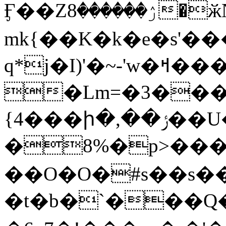
Ӻ��Zۯ������8�ӂN2X.ܓ� �q$��솱
mk{��K�k�e�s'�
q*j�I)'�~-'w�ߞ�����{�Kl�&�n��k
�Lm=�3���9<�4�Ѧ�ޞnڮ��k�ݛ�mn�����mt�p�Wh��~\
{4���ի�,��ݬ��U�����G��
�8%�p>����j�uM�ы�ڴ���-:5��);���7�Eg��_�@��.���I
��O�O�#s��s��
�t�b�`���Q�