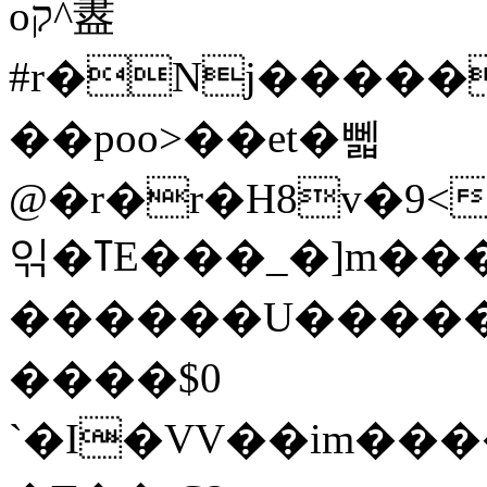
oק^䀆
#r�Nj�����
��poo>��et�뻷
@�r�r�H8v�9<
읶�ߠE���_�]m�������H���`0 ��
������U�����]
����$0
`�I̴�VV��im���