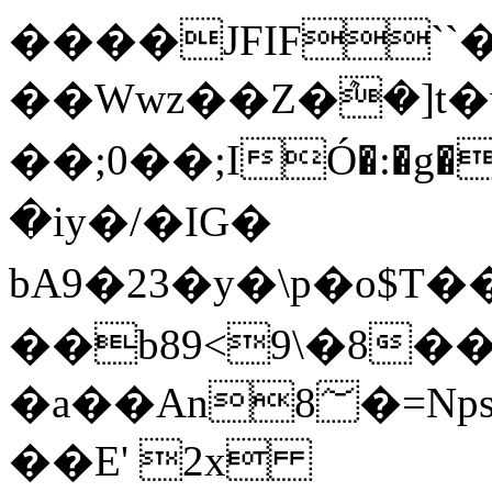
����JFIF``
��Wwz��Z�ܶ�]t
��;0��;IÓ�:�g�
�iy�/�IG�
bA9�23�y�\p�o$T��W��i
��b89<9\�8��
�a��An8؅�=Nps��U9�v�U���=��\�>��I[r\z���um���?
��E' 2x