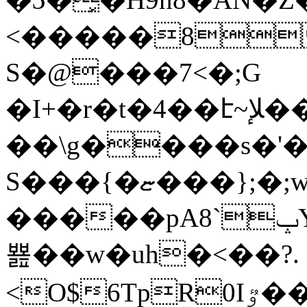
<�����8
S�@���7<�;G
�I+�r�t�4��է~ﻺ���.'v�^]��yz/
��\g����s�'
S���{�ޏ���};�;wOmm�}{�v���H9
�����pAݒ`8YI=_O�_�zo�N�[�ͥ~Ͼ�G�_>����q��s��I�ÀH�9$"�$��i%d��5���o����
뾾��w�uh�<��?.
<O$6TpR0Iٷ�������?