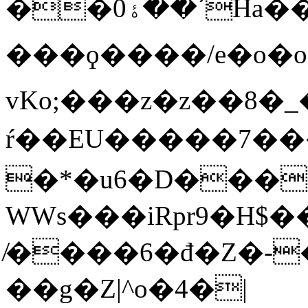
��0ߴ��ۀHa��eq
���ϙ����/e�o�
vKo;���z�z��8�_
ŕ��EU�����7�
�*�u6�D����
WWs���iRpr9�H$��
̸����6�đ�Z�-
��g�Z|^o�4�|