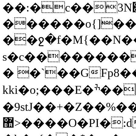
��:�c��3N׊z��~���z]z��$ݛ�Y_�����G�rR@�P=v�
������o{]��
��ջ�f�M{��N�
s�c��������
� �`��GFp8
kki�o;���E�ׯ��O��ep;�r:瞛
�9stJ��+�Z��%��
޺>����O�PI�:d���m�$������̒���oo�}