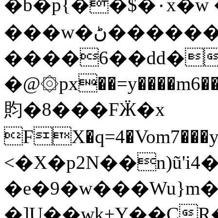
�b�p{��$�۰x�w
���w�ڻ������w�lɧ�{�Z�.�%���m����
����6��dd���#^3M�
�@۞px��=y����m6��n��E�'���
䝧 �8���FӜ�x
FX�q=4�Vom7���y'��ӽںzuv������
<�X�p2N��n)ũ'i4�������۶��W�
�e�9�w���Wu}m��
�]U��wk+Y��CR