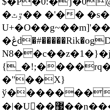
$�P�0:�'j�0
�ٷٿ�� �'�� �s��H��-
U+�O��g~��m]'�
�ڠd�#�����Rik�ogD�����m���ۯ��pˌ�
N8��c��z�1�}�j
{_�!;����rq�
�"��X}
ў�������
�|�U��޷��n�����������#�#O9瞜