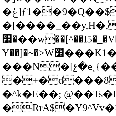
�ݟ]ƒ1��9�Q��$q�۩`�$g��I���d�K[�e����=�W'v����>}
�[����_��y,H�,
�׾��w��[^��I5�_�V�v=���@ʁ�8�<�6*��+q���'�ue��u~�d
Y��]�~�>W׽���K1�1��$�A$|
���N�[չ�e˲{�
�+�d���8Ӷ
�^k�E��; @��Ts�
�RrA$�Y9^Vv�