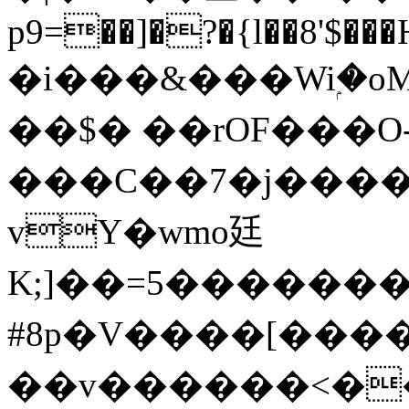
p9=��]�?�{l��8'$��
�i���&���Wiۭ�oM
��$� ��rOF���O
���C��7�j�����b
vY�wmo廷
K;]��=5�����
#8p�V����[��
��v������<��