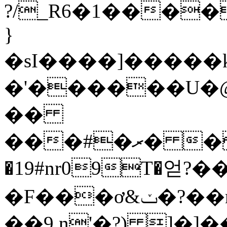
?/_R6�1���
}
�sI����]�����k
�'������U�@�
��
���#�ރ� �wc�*��W��q>��t$�
�19#nr09T�얻?
�F���ơ&ݖ�?��n����������$�
��9 n'�?) ]�]��M��ߎ�k�