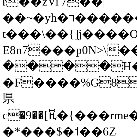
r��zVi'7��|
��~�yh�ר������K��q����y8<�O$��
t���\��{]j����O
E8n7���p0N>\
����H�
�F����%G8
県
c�9��[ꬒ�{���
�*���$�˦��6Z