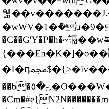
�wv�v��+wmG�
웳��v�������J
�wWV�1�݉�u�9��=�Oa�Y�JJ�^�i٭��}/E���{Áu��H�v�
�C��G'Y�P�h�~䛿��w
{���En�K�]�o����$�pw
�I�դﶍ$�{>�iv����Ku�]յ򶃔�r@n��X��$�����j� A�{�;Ŵ��կ�}
��b�٥�֚-,�O���W��I\�pNs�Fq�Q����9�6�w�~�]Y����y]�V�j�̳��irqж�����@#��8>�N�d�Y=�M��[gk�mR���Ո�ed����V��[uw��Zc�H��T�#%
�Cm�#e{N2N�������m���z�_��qj�V�ۻ����N��;1�ӻ�$���s�