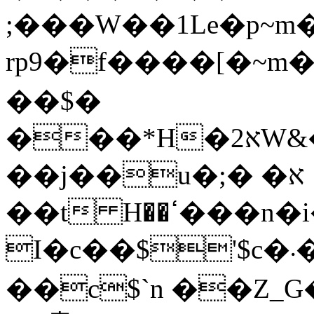
;���W��1Le�p~m
rp9�f����[�~m����
��$�
���*H�א2W&�Qr�w��ݓ�����QK�O�}
��j��u�;� �א
��t H��ߵ���n�i�j���;�7k�������9�GNː8�v�<`�f��ir�Y+v[�+����}l%�m�w���~���^
I�c��$'$c�܁�J����M����]�ߧu�]�r9�z�x'p?
��c$`n ��Z_G