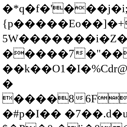
�*q�f�'���j�
{p�����Eo��]�+
5W�������i�Z�
�����7�"��
��k��O1�I�%Cd
�
����86F
�#p�I�� �7��.d�