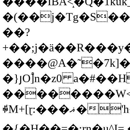
����IBĂ<̝�Q�1kuk_v��
�(��j�Tg�S���
��?
+��;j�ä��R���
����@A�˜�7k]�
�}յO]֩n�z0 a�#��H
��������W<�
ꆷM+[ɽ:���ޣ�'h��.�
�{�H��=�:rn�u^I