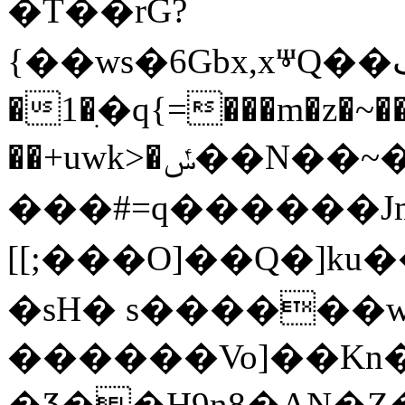
�T��rG?
�1�ִ�q{=���m�z�~��
��+uwk>�ݽ��N��~�z�ӧN����t�K���H�<�nʀ9SМp03JI$���iY����8��^�]o��s�>V$�������aF1�>��N�6����W����MU�f�}
���#=q������J
[[;���O]��Q�]ku��
�sН� s������wz
������Vo]��Kn
�Ӡ�͓�H9n8�AN�Z