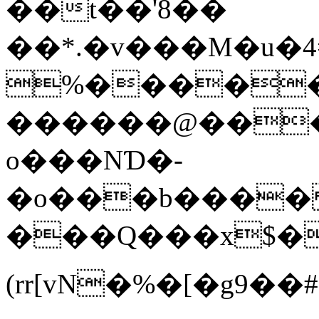
��t��'8��
��*.�v���M�u�
%������
������@���
o���NƊ�-
�o���b���� 
���Q���x$�Y��89����Â�4^�I&���ר�����H�_�#1����z���ݯ��
(rr[vN�%�[�g9��#,b6�{�ﶖ�