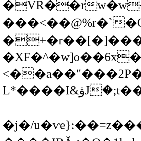
�VR��rw�w
���<
��@%r�`
�+�r��[�]��
�XF�^�w]o��6x�
<��a��"���2P
L*����I&ۋJۭ�;t��Z2T���_W�N�hy���x�0s�ɐ3�2)�rX�q
�j�/u�ѵe}:��=z������%�٥m�R�k~����