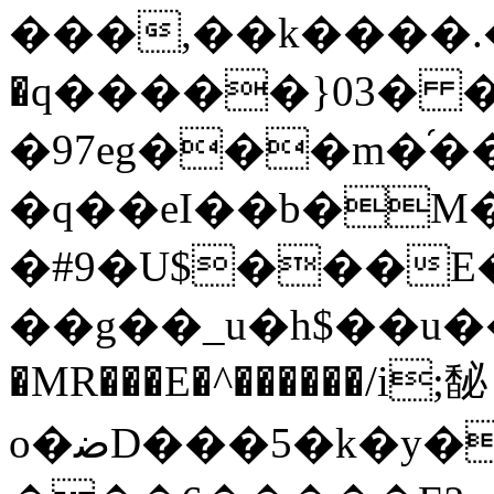
���,��k����.
�q�����}03�
�97eg���m�֝��
�q��eI��b�M
�#9�U$���E
��g��_u�h$��u�
�MR���E�^������/i;馝
o�ﺿD
���5�k�y�