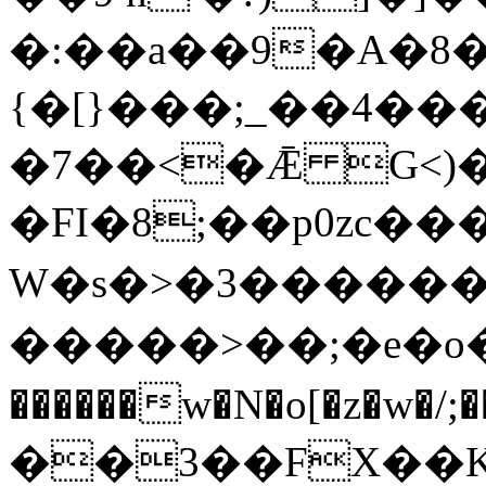
�:��a��9�A�8
{�[}���;_��4��
�7��<�Ǣ G<)�q7��}w]~
�FI�8;��p0zc
����
W�s�>�3�����
�����>��;�e�o�a)���@
������w�N�o[�z�w�/;��sߒ=c�p8�s�O������f+����
��3��FX��K