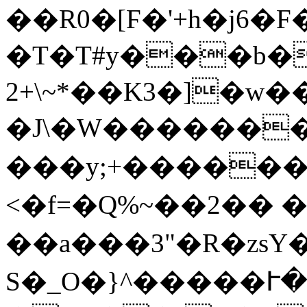
��R0�[Ϝ�'+h�j6
�T�T#y���b�K�$)���ݪS%�^{�N��o��wk_�b�{
*~\+2��K3�]�w���ӷ_��[�94��kn�}2��:|#Xc�V5R�(A9p��^F<�I
�J\�W������������;ݶ�;�8���j
���y;+������j
<�f=�Q%~� �2�� 
��a���3"�R�zsY
S�_O�}^�����Ւ