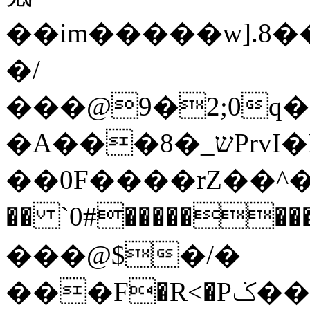
��im�����w].8���mUߞ���8���8<�w�0
�/
���@9�2;0q
�A
���ש_�8PrvI�L�-
��0F����rZ��^��
�� `0#���������RY���͵����'�E�׷D���a��X_0�K
���@$�/�
���F�R<�Pݢ��em�������W���oU�oo]�?