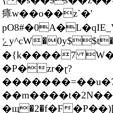
㾩w��o��z`�'
pO8#�0A�L�qIE_V
�{k����7 W�t�O�M~Z��Ὧ
�P�zr�ɽ?
�������=��u�7�
��m����t�2N��d
�щ�2�f�F�P��