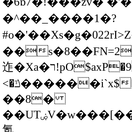
�6ɒ7�!���zv� �'
�^��_����1�?
#o�'��Xs�g�022rI>Z�ٶ��������y�����ߍ��
��s�8��FN=2f
迮�Xa�ר!pO$axP�9t�sɈ�=�J���z]
<�ݿ������i`x$�p3�3���<�۲Fki^.�{��Z��:�����ܺ���[o��x��<�H���;�
��8�
��UTۻV�w���[���N�mv't�J���_����G1����;�1�t#'��<
氪