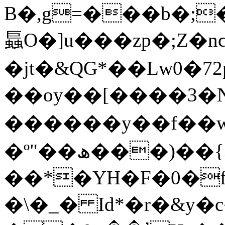
B�,g=���b�;
螶O�]u���zp�;Z
�jt�&QG*��Lw0�72
��oy��[����3�
������y��f��w9wb
�º"��ھ���)��{3��gf�ae!Nض+}
��*�YH�F�0�f��S�t�{wMW�,c
�\�_� Id*�r�&y�