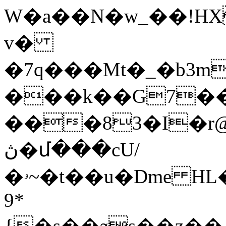
W�a��N�w_��!H
v�
�7q���Mt�_�b3mdd��'q9'�8
���k��G7�
���83�I�r@�
ڽ�մ���cU/
�ۥ~�t��u�Dme HL�^�rx��9����T�ޚ��+^�d�}]�����m^�׷�Ќ�
9*
{�s��ϧs��z��