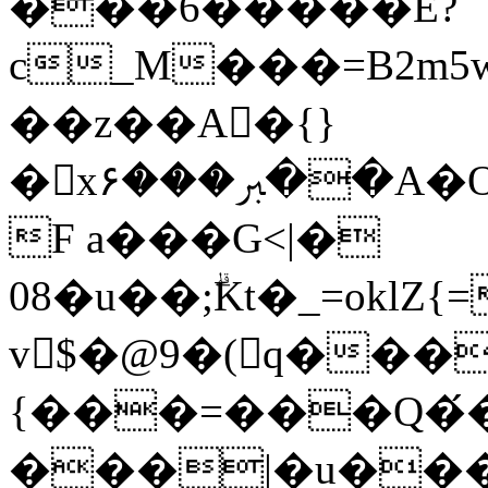
���6�����E?
c_M���=B2m5
��z��A󸤼�{}
�xﱪ���۶��A�O9��1#�9\�h�M����﷓3u]o���ٵ����[,�
F a���G<|�
08�u��;ۗKt�_=oklZ{
v󷍸$�@9�(q���8�o���o;o�קQ�k����� P
{���=���Q�́
���|�u���