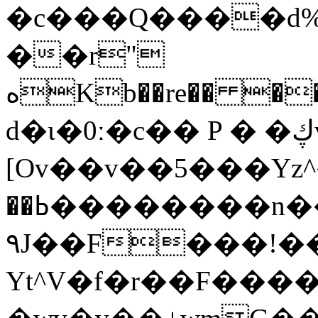
�c���Q����d%F
��r"
ەKb��re�� ���ͥ��Ow���ب�f��6��u�o�k_��?
d�ι�0ː�c�� P � �ڮv�o�� �B�-
[Ov��v��5���Yz^�w[�k�t��
��ߕ��������n��(�����k;���t���Bl���}
۹J��F���!���X��
Yt^V�f�r��F����