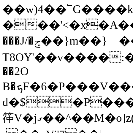
��w)4��՟G����
���'<�x�A��#3ɪ
���J/�ݮ��}m��}離��䏨�؆�il����F
T8OY'��v����
��2O
B�ܟF�6�P���V������''%��_.�>�7������t'
d�$�
P��
筗V�jގ��^��M�o]z(=��CI���