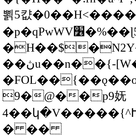
뾝5캾�0��H<����
�p�qPwWV׶�%��ɭ5N�2�vէ�N���O%o=�HV�
�H��$�N2Y�
��ڽu��n��{-[W�J�_�];�L��
�FOL��{��ǫ��
9�@��p9妩
4��կ�V�����{^Ւ
� ��