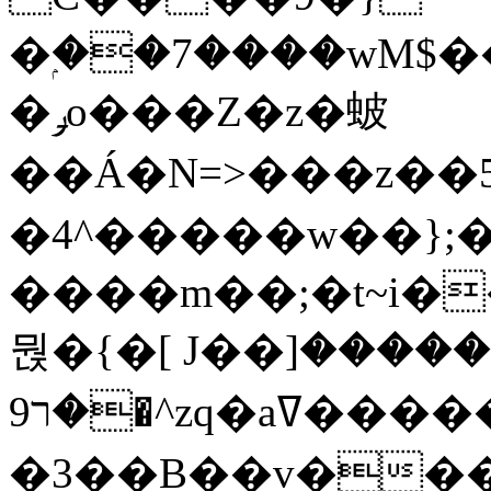
�ۭ��7����wM$
�ݛo���Z�z�蚾
��Á�N=>���z�
�4^�����w��};�
����m��;�t~i�������z�v
뭕�{�[ J��ݗ������[
�ר9�^zq�aߜ��������Y�V�v��]_Kz!
�3��B��v���