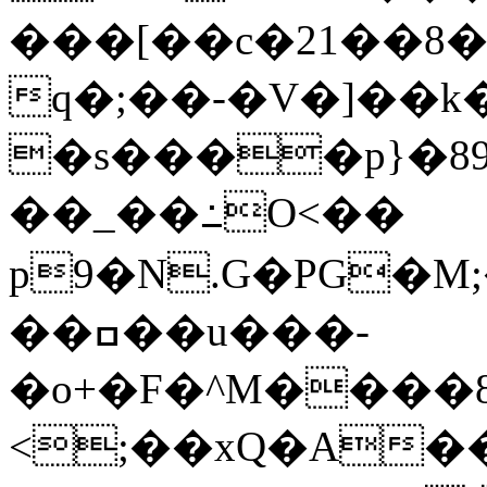
���[��c�21��8
q�;��-�V�]��
�s����p}�89
��_��߸O<��
p9�N.G�PG�M;���]
��ߛ��u���-
�o+�F�^M����8�
<;��xQ�A��3�_7