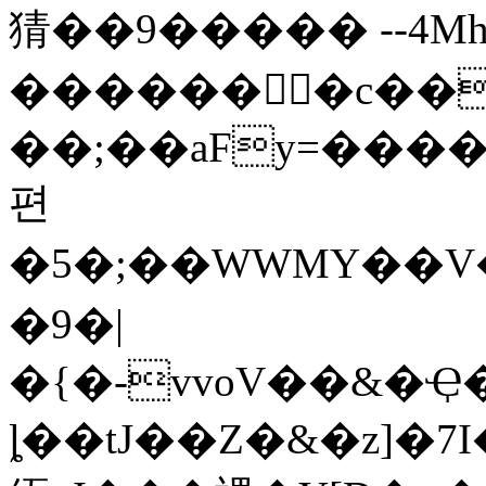
猜��9����� --4
�������c���
��;��aFy=����\��ڜuMsK�j����f��i�'�i�����5�v]�
편
�5�;��WWMY��V�
�9�|
�{�-vvoV��&�Ҿ�[g�ұ�e��
ȴ��tJ��Z�&�z]�