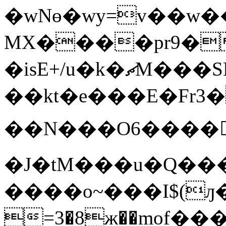
�wNɵ�wy=v��w
MX����pr9�
�isE+/u
��kt�e���E�Fr3
��N���O6����﷥��N�3�7�3�
�J�tM���u�Q��
����o~���I$(ԓ
=3�8ж��mof���