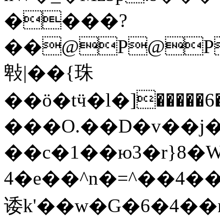
����?
��@P@P
㪏|��{珠
��ӧ�tӵ�l�]�����6���f=Wש����@
���O.��D�v��j
��c�1��ю3�r}8�W
4�e��^n�=^��4������
诿k'��w�G�6�4�