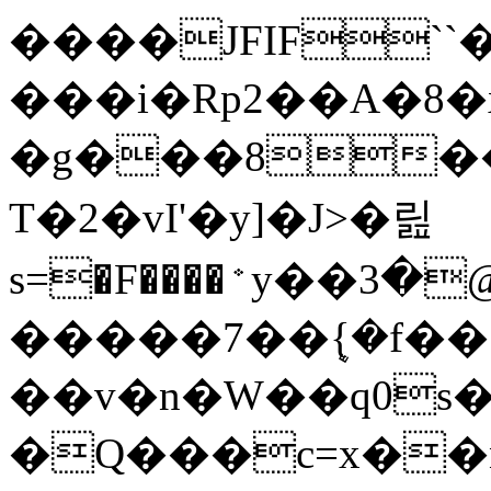
����JFIF``
���i�Rp2��A�8�x�y�
�g���8�
T�2�vI'�y]�J>�릺
�����7��ܷ{�f��
��v�n�W��q0s
�Q���c=x��n