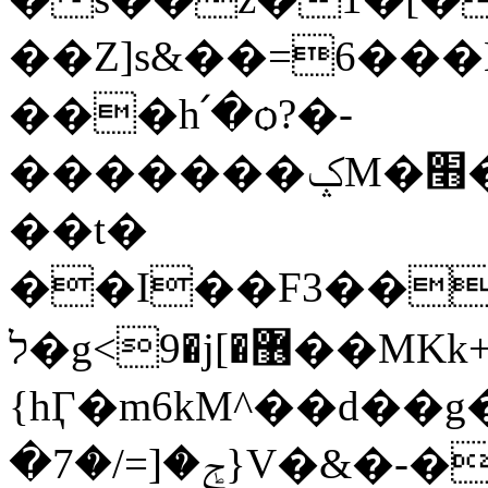
��Z]s&��=6���
���h՛�ѻ?�-
�������ݤM�׫��� Ln>lus���W�?.�jZ������*�'�t��֋{hWK�K�4�}
��t�
��I��F3���
ל�g<9�j[�޶��MKk+�c+�՗+��;1�]
{hӶ�m6kM^��d��
�ݮ�[=/�7}V�&�-�p���`