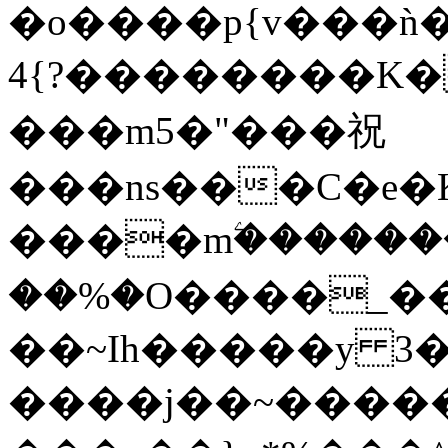
�o����p{v���ǹ�
4{?��������K��
���m5�"���祝
���ns���C�e�
����mۧ������
��%�O����_�
��~Ih�����y 3�
����j��~����