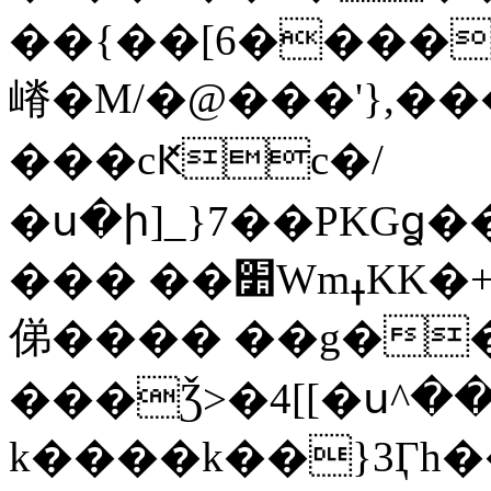
��{��[6����2
嵴�M/�@���'},��
���cԞc�/
�ս�ի]_}7��PKGꬶ��w��j��;��C�0~��p~�
��� ��׺WmߪKK�+W�h��z~|�=x����%
俤���� ��g��
���Ǯ>�4[[�ս^�
k����k��}3Ӷh�