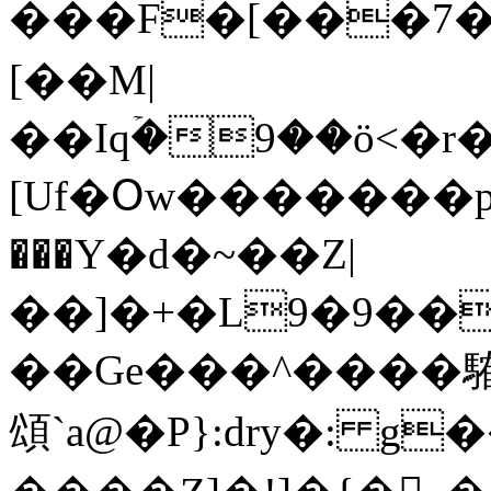
���F�[���7��=9��z�p�ߑ�����Z��Uw�kW�1J:s_F��a���w�K~�d��� {�rI�:u�k�d
[��M|
��Ӏqۡ�9��ӧ<�
[Uf�Օw�������prr=�
���Y�d�~��Z|
��]�+�L9�9��
��Ge���^����䮤�
頌`a@�P}:dry�: g