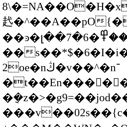
8\�=NA��O�H�x
䞖�^��A��pO{�
��ͽ�լ��7�ۺ��)ۦ��߾�6����v����w�#-
��s��*$�6�I�i���Wo��Z�Z�k
2oe�nڭ�v��^�n־
�t��En�����
�݈�z�>�g9=��jod�
���v��02s��{c