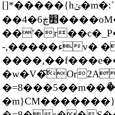
[]*�����{hݵ�m�:`��C�$�E�ױ�T�֎�]薩
��׵ڿ6�4����oM�}|�4��U}
��'�r��c�_P�[�ݽ�i�m��W
-,�����ءv� ��|
����,��f���e�
�w�V�͠Or2A
�=8���5��m��ޯ�6�dֺ[^�ɍ=~�
�m}CM�������}
�=8�s��S�