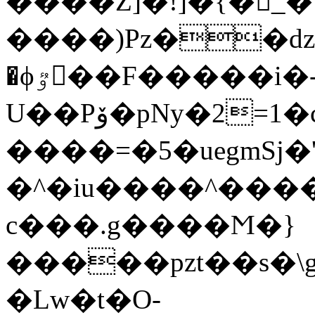
����Z]�!]�{�_�}Uں@G8>���s���zz�OV��{;$�W}tݷ�v���о��4��5����fޝ~����=�'�'5�.�߲�mZ�m�VvoK��z$�
����)Pz��dz���y�����4�+��$�
�ϕٷ��F�����i�-
U��Pۆ�pNy�2=1�c�O\��-
����=�5�uegmSj
�^�iu����^����
c���.g����Ϻ�}
�����pzt��s�
�͏Lw�t�O-