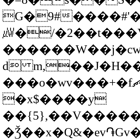
G
�9#����#'�=�=oٵ%gm����5{n��]�ˢ�zy�<�v��;g9�y��*�]/ewk���O�{ߧQv�~�[6ޯue���@$`��`0�B1�C��djM�
㎼�/�2��t���
������W��j�cw<
d m,��J�H��N
���o�wv���+�fޗ�I�&������
�x$����y
��{5},��V�����
�Ǯ��x�Q&�ev֏Gv�ޗ]-g������u��ѫߦ�߯