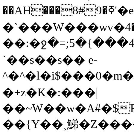
��AH���8#9�ߧ'�e��]��۳骾
�`���W���wv�޺���4�px�'�� �#}
��:�ջ�=;5�{���4E�����}
`��s��s�� e-
^�^�l�i$���0�m�K
�+z�K�:���|
��~W��w�A#�$F
��{Y��˲鮷�Z��