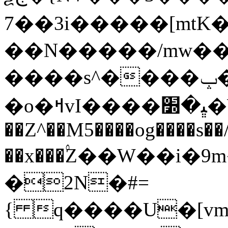
7��3i�����[mtK
��N�����/mw��
����s^����ݒ�黵
�o�ߞvI����ﭝ�׽�W���$y�C�8��{q���4�kMޖJڻ5}
��Z^��M5����og����s��
��x���۟Z��W��i
�2N�#=
{ q����U�[v