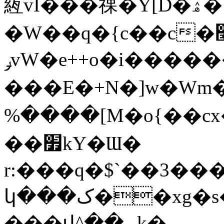
絚vI���祼�Y[D�ۿ�!
�W��q�{c��c�׬�e
ݛvW�e++o�i������{t��-E�����9�?
���E�+N�]w�Wm
%����[M�o{��cx
��׿kY�Ɯ�
r:���q�$`��3���
կ���ک��xg�s���8�U$���^�[���jɧe{�;٭^��{l��y~_z�P9��I��]ޡq�s�0qT����i+����o�+]^��ɻ�������ݛ���������Ё����4��}֑
���վ^��--k�