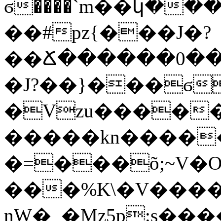
ϭ����`m��կ��
��#pz{���J�?
��Ճ������0��
�J?��}���ϭ
�Vzu�����
�����kn�����
�=���õ;~V�
���%K\�V����
nW�_�Mz5p:s�