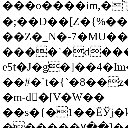
���o����im,�
�;��D��[Z�{%���
��Z�_N�-7�MU�
����`�d��
e5t�J�g�]��4�I
��#�`t�{`�8��
�m-d�[V�W��
��s�{�1��ЁЎj�
������۷��]��u