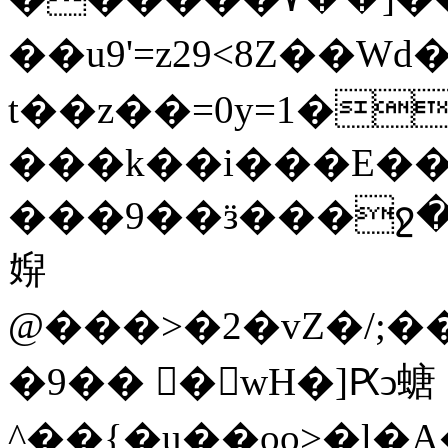
��u9'=z 29<8Z��Wd������ݴp�v~
t��z�
�=0y=1�
���k��i���E�
���9��ӟ���ջ��
㜒
@���>�2�vZ�/;�����}Z
�9�� 󏬶�wH�]Ԗͻ螗
^��{�u��oo>�l�