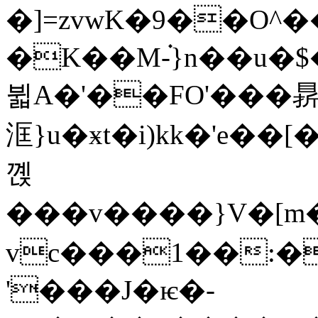
�]=zvwK�9��O^
�K��M-֗}n��u
뷟A�'��FO'���䁀
洭}u�ӿt�i)kk�'e��[�j�{tM]��ٮI����rG
꼕
���v����}V�[m
vc���1��:�p
'���J�ѥ�-