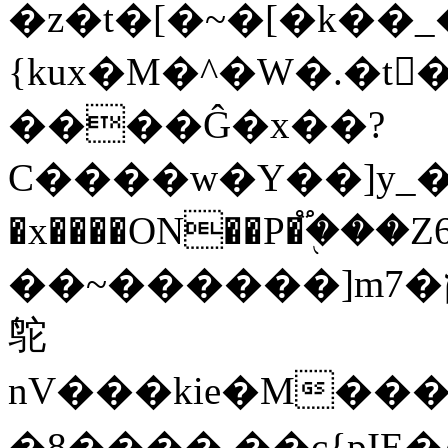
�z�t�[�~�[�k��
{kux�M�^�W�.�t
����Ĝ�x��?
C����w�Y��]y_��e{���ߣ
�x����ON��P�֟�֭��
��~������]mץ�7�z�X�����N28=A$�ݬں~�okvJ��
鸵
nV���kie�M���j�m��
�8���� ��c {