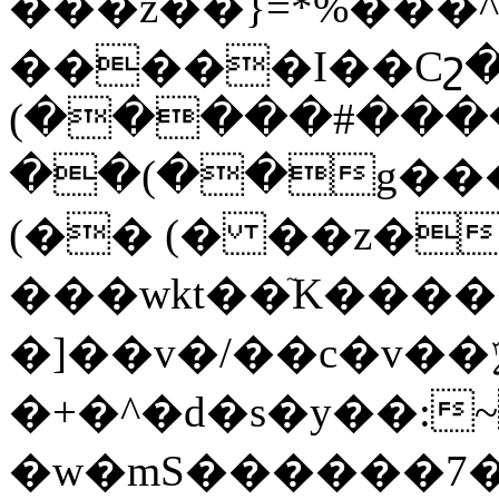
���z��}=*%���
�����I��Cշ
(�����#���
��(��g���
(�� (� ��z�
���wkt��ٙK����
�]��v�/��c�v��ݻ+'mv}
�+�^�d�s�y��:
�w�mS������7�