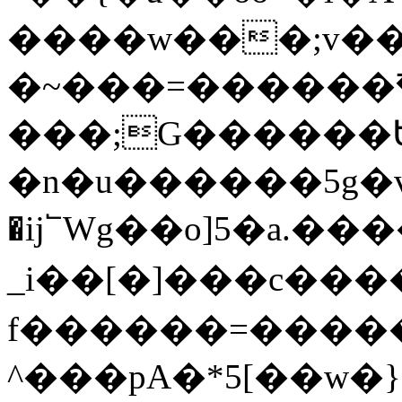
����w���;v�
�~���=������߯
���;G������Ե�K��;uW��Z
�n�u������5g�v�$�
�ij՟Wg��o]5�a.���
_i��[�]���c���
f������=����
^���pA�*5[��w�}7kk��