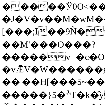
�����Ў0O<��
�J�V�v��M�wM��j�/4��ge����v�ۓ�2���s�^0rz��}SN�
[���;I��9Ǹ�
��M'���O���?
�����v+�c�O~@�
�vǢV�W������g~
��'��Ң[���5~�
�����}5�ׯT�k�̂y��P=;c�3P�{5�>��uoT�m���W׫Kf��z