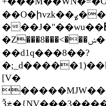
+���M��WN�=�O
��O�իvzk��ߨ��?
���J�"��wu��׶���/
�Z���8���<���ݾ�����ӧ�q��#ڪ�m���_֚�8'���O�*f�m�W���u��O��?
��d1q���8��?
�;_d�����1)��k
[V�
�����MJW��o�(��
Ѯڿ�{NV���3�����߫��Tt��A�׶9��5����VO[?