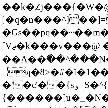
��k�Zj���{�W�
[�q�n���^]��]=
�Gs��pq��~��m�[
[Vޖ�k���v���@ ��<�}�㞽
��A��߮��^���N
=ԓ�8>�#�ï�1�
�'�c'��{sۏ_S�^{�}
{������]u�_�