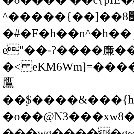
^�����{��]��׶8~�㞼
�#�F�h��n^�h��ٶ�+�Fֻ�ע�{��{v�rA8�;O$m=�9�)��v����nҲ����ֵ����k��[�>��W�8�#����Ry��������[$�J./]-
e"��-?����廉��
�< eKM6Wm]=���
鷹
��֭$����&���{h�
�o��@N3���xw8�
���wg�����g~�