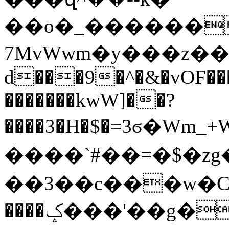
��o�_������
7MvWwm�y���z����$�Խ��~�zif�Ֆ�O$�
d���9�^�&�vOF���
�������kwW]��?
����3�H�$�=3ϭ�W
����`#��=�$�zg
��3��c���w�CO�
����ݤ���'��g��9�沷ewm�&������]