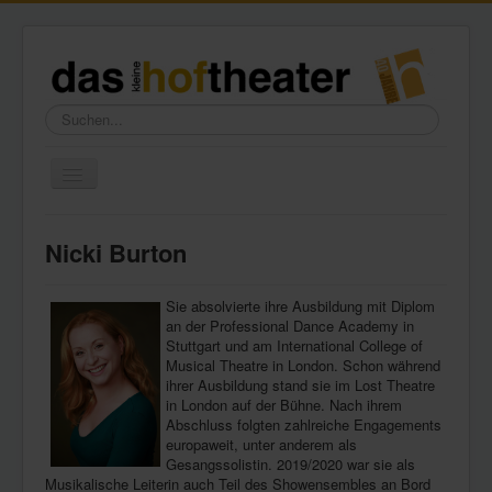
Suchen...
Toggle
Navigation
Home
Nicki Burton
Wir über uns
Freundeskreis
Sie absolvierte ihre Ausbildung mit Diplom
an der Professional Dance Academy in
Galerie
Stuttgart und am International College of
Musical Theatre in London. Schon während
Presse
ihrer Ausbildung stand sie im Lost Theatre
in London auf der Bühne. Nach ihrem
Kontakt
Abschluss folgten zahlreiche Engagements
europaweit, unter anderem als
Gesangssolistin. 2019/2020 war sie als
Musikalische Leiterin auch Teil des Showensembles an Bord