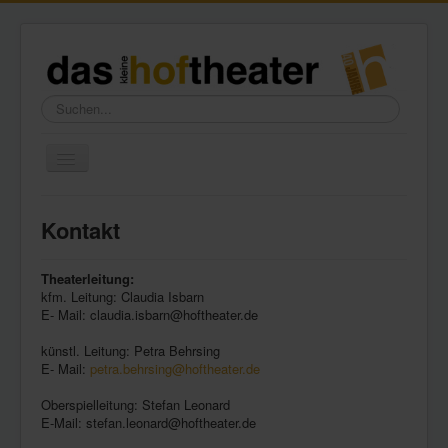
Suchen...
Toggle
Navigation
Home
Kontakt
Wir über uns
Freundeskreis
Theaterleitung:
kfm. Leitung: Claudia Isbarn
Galerie
E- Mail: claudia.isbarn@hoftheater.de
Presse
künstl. Leitung: Petra Behrsing
E- Mail:
petra.behrsing@hoftheater.de
Kontakt
Oberspielleitung: Stefan Leonard
E-Mail: stefan.leonard@hoftheater.de