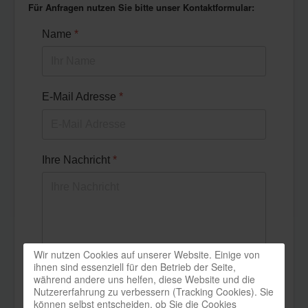
Für Anfragen nutzen Sie bitte unser Kontaktformular:
Name
*
E-Mail Adresse
*
Ihre Nachricht
*
Wir nutzen Cookies auf unserer Website. Einige von
ihnen sind essenziell für den Betrieb der Seite,
während andere uns helfen, diese Website und die
Nutzererfahrung zu verbessern (Tracking Cookies). Sie
Nachricht absenden
können selbst entscheiden, ob Sie die Cookies