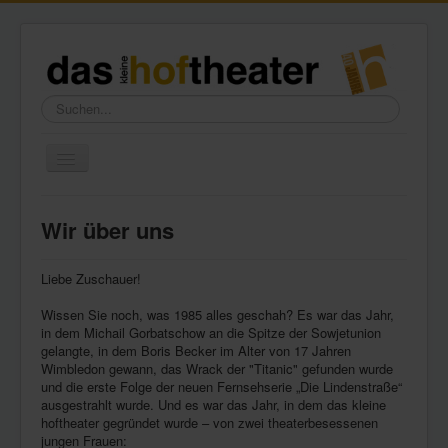
Suchen...
Toggle
Navigation
Home
Wir über uns
Wir über uns
Freundeskreis
Liebe Zuschauer!
Galerie
Wissen Sie noch, was 1985 alles geschah? Es war das Jahr,
in dem Michail Gorbatschow an die Spitze der Sowjetunion
Presse
gelangte, in dem Boris Becker im Alter von 17 Jahren
Wimbledon gewann, das Wrack der "Titanic" gefunden wurde
Kontakt
und die erste Folge der neuen Fernsehserie „Die Lindenstraße“
ausgestrahlt wurde. Und es war das Jahr, in dem das kleine
hoftheater gegründet wurde – von zwei theaterbesessenen
jungen Frauen: