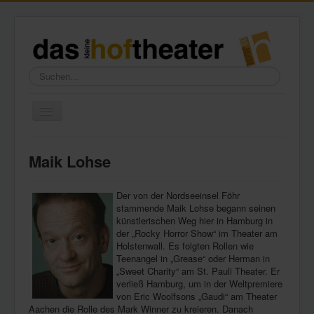
Suchen...
Toggle
Navigation
Home
Maik Lohse
Wir über uns
Freundeskreis
Der von der Nordseeinsel Föhr
stammende Maik Lohse begann seinen
Galerie
künstlerischen Weg hier in Hamburg in
der „Rocky Horror Show“ im Theater am
Presse
Holstenwall. Es folgten Rollen wie
Teenangel in „Grease“ oder Herman in
Kontakt
„Sweet Charity“ am St. Pauli Theater. Er
verließ Hamburg, um in der Weltpremiere
von Eric Woolfsons „Gaudi“ am Theater
Aachen die Rolle des Mark Winner zu kreieren. Danach