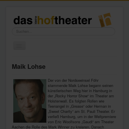
Suchen...
Toggle
Navigation
Home
Maik Lohse
Wir über uns
Freundeskreis
Der von der Nordseeinsel Föhr
stammende Maik Lohse begann seinen
Galerie
künstlerischen Weg hier in Hamburg in
der „Rocky Horror Show“ im Theater am
Presse
Holstenwall. Es folgten Rollen wie
Teenangel in „Grease“ oder Herman in
Kontakt
„Sweet Charity“ am St. Pauli Theater. Er
verließ Hamburg, um in der Weltpremiere
von Eric Woolfsons „Gaudi“ am Theater
Aachen die Rolle des Mark Winner zu kreieren. Danach