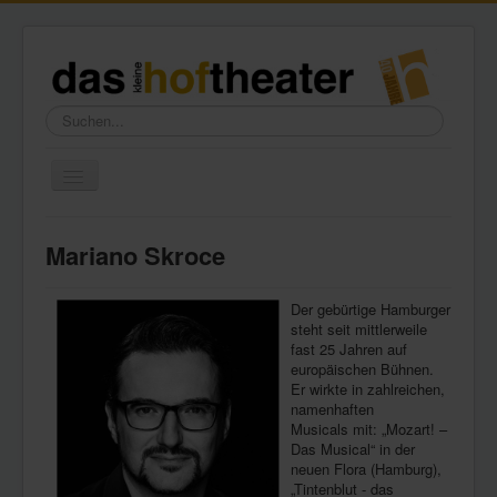
Suchen...
Toggle
Navigation
Home
Mariano Skroce
Wir über uns
Freundeskreis
Der gebürtige Hamburger
steht seit mittlerweile
Galerie
fast 25 Jahren auf
europäischen Bühnen.
Presse
Er wirkte in zahlreichen,
namenhaften
Kontakt
Musicals mit: „Mozart! –
Das Musical“ in der
neuen Flora (Hamburg),
„Tintenblut - das