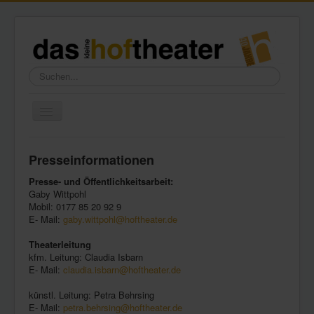
Suchen...
Toggle
Navigation
Home
Presseinformationen
Wir über uns
Presse- und Öffentlichkeitsarbeit:
Freundeskreis
Gaby Wittpohl
Mobil: 0177 85 20 92 9
Galerie
E- Mail:
gaby.wittpohl@hoftheater.de
Presse
Theaterleitung
kfm. Leitung: Claudia Isbarn
Kontakt
E- Mail:
claudia.isbarn@hoftheater.de
künstl. Leitung: Petra Behrsing
E- Mail:
petra.behrsing@hoftheater.de