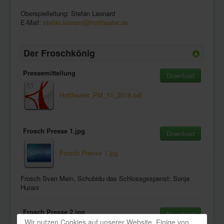
Oberspielleitung: Stefan Leonard
E-Mail:
stefan.leonard@hoftheater.de
Der Froschkönig
Pressemitteilung
Download
Hoftheater_PM_11_2018.pdf
Frosch Presse 1.jpg
Download
Frosch Presse 1.jpg
Frosch Sven Mein, Schubidu das Schlossgespenst: Sonja
Hurani
Frosch Presse 2.jpg
Download
Wir nutzen Cookies auf unserer Website. Einige von