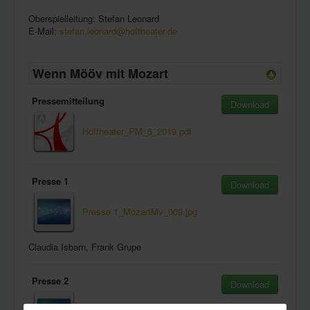
Oberspielleitung: Stefan Leonard
E-Mail:
stefan.leonard@hoftheater.de
Wenn Mööv mit Mozart
Pressemitteilung
Download
Hoftheater_PM_6_2019.pdf
Presse 1
Download
Presse 1_MozartMv_009.jpg
Claudia Isbarn, Frank Grupe
Presse 2
Download