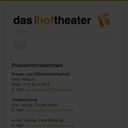
Suchen...
Toggle
Navigation
Home
Presseinformationen
Wir über uns
Presse- und Öffentlichkeitsarbeit:
Freundeskreis
Gaby Wittpohl
Mobil: 0177 85 20 92 9
Galerie
E- Mail:
gaby.wittpohl@hoftheater.de
Presse
Theaterleitung
kfm. Leitung: Claudia Isbarn
Kontakt
E- Mail:
claudia.isbarn@hoftheater.de
künstl. Leitung: Petra Behrsing
E- Mail:
petra.behrsing@hoftheater.de