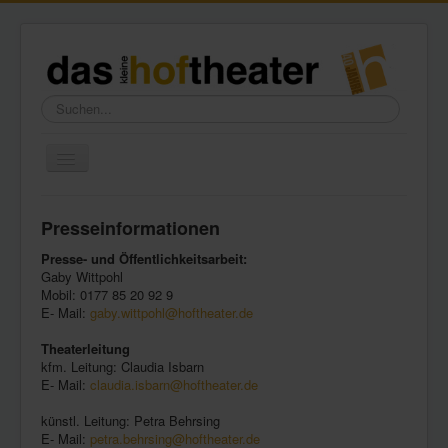
Suchen...
Toggle
Navigation
Home
Presseinformationen
Wir über uns
Presse- und Öffentlichkeitsarbeit:
Freundeskreis
Gaby Wittpohl
Mobil: 0177 85 20 92 9
Galerie
E- Mail:
gaby.wittpohl@hoftheater.de
Presse
Theaterleitung
kfm. Leitung: Claudia Isbarn
Kontakt
E- Mail:
claudia.isbarn@hoftheater.de
künstl. Leitung: Petra Behrsing
E- Mail:
petra.behrsing@hoftheater.de