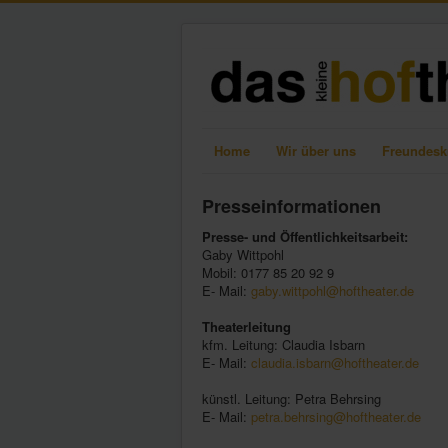
Home
Wir über uns
Freundesk
Presseinformationen
Presse- und Öffentlichkeitsarbeit:
Gaby Wittpohl
Mobil: 0177 85 20 92 9
E- Mail:
gaby.wittpohl@hoftheater.de
Theaterleitung
kfm. Leitung: Claudia Isbarn
E- Mail:
claudia.isbarn@hoftheater.de
künstl. Leitung: Petra Behrsing
E- Mail:
petra.behrsing@hoftheater.de