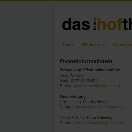
Home
Wir über uns
Freundesk
Presseinformationen
Presse- und Öffentlichkeitsarbeit:
Gaby Wittpohl
Mobil: 0177 85 20 92 9
E- Mail:
gaby.wittpohl@hoftheater.de
Theaterleitung
kfm. Leitung: Claudia Isbarn
E- Mail:
claudia.isbarn@hoftheater.de
künstl. Leitung: Petra Behrsing
E- Mail:
petra.behrsing@hoftheater.de