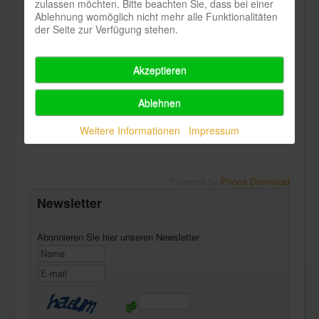
zulassen möchten. Bitte beachten Sie, dass bei einer
Presse_2.jpg
Ablehnung womöglich nicht mehr alle Funktionalitäten
der Seite zur Verfügung stehen.
Christine Wilhelmi & Jörg Nadeschdin
Akzeptieren
Alle Fotos honorarfrei.
Ablehnen
© Markus Richter
Weitere Informationen
Impressum
Powered by
Phoca Download
Newsletter
Abonnieren Sie hier unseren Newsletter