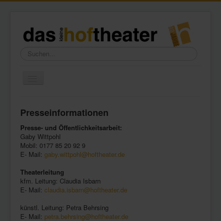
Suchen...
Toggle
Navigation
Home
Presseinformationen
Wir über uns
Presse- und Öffentlichkeitsarbeit:
Freundeskreis
Gaby Wittpohl
Mobil: 0177 85 20 92 9
Galerie
E- Mail:
gaby.wittpohl@hoftheater.de
Presse
Theaterleitung
kfm. Leitung: Claudia Isbarn
Kontakt
E- Mail:
claudia.isbarn@hoftheater.de
künstl. Leitung: Petra Behrsing
E- Mail:
petra.behrsing@hoftheater.de