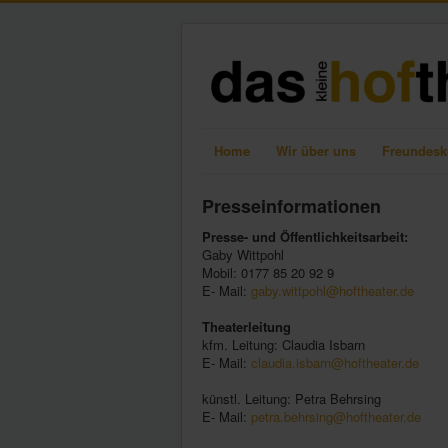
Home
Wir über uns
Freundesk
Presseinformationen
Presse- und Öffentlichkeitsarbeit:
Gaby Wittpohl
Mobil: 0177 85 20 92 9
E- Mail:
gaby.wittpohl@hoftheater.de
Theaterleitung
kfm. Leitung: Claudia Isbarn
E- Mail:
claudia.isbarn@hoftheater.de
künstl. Leitung: Petra Behrsing
E- Mail:
petra.behrsing@hoftheater.de