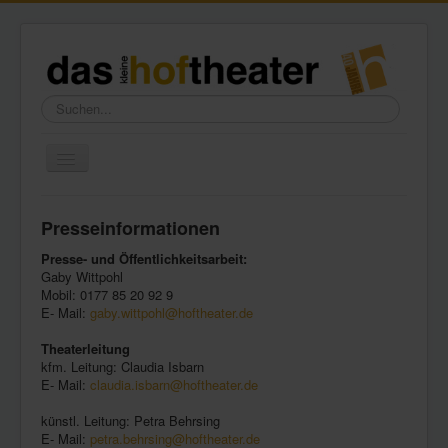
Suchen...
Toggle
Navigation
Home
Presseinformationen
Wir über uns
Presse- und Öffentlichkeitsarbeit:
Freundeskreis
Gaby Wittpohl
Mobil: 0177 85 20 92 9
Galerie
E- Mail:
gaby.wittpohl@hoftheater.de
Presse
Theaterleitung
kfm. Leitung: Claudia Isbarn
Kontakt
E- Mail:
claudia.isbarn@hoftheater.de
künstl. Leitung: Petra Behrsing
E- Mail:
petra.behrsing@hoftheater.de