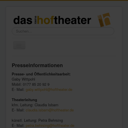
Suchen...
Toggle
Navigation
Home
Presseinformationen
Wir über uns
Presse- und Öffentlichkeitsarbeit:
Freundeskreis
Gaby Wittpohl
Mobil: 0177 85 20 92 9
Galerie
E- Mail:
gaby.wittpohl@hoftheater.de
Presse
Theaterleitung
kfm. Leitung: Claudia Isbarn
Kontakt
E- Mail:
claudia.isbarn@hoftheater.de
künstl. Leitung: Petra Behrsing
E- Mail:
petra.behrsing@hoftheater.de