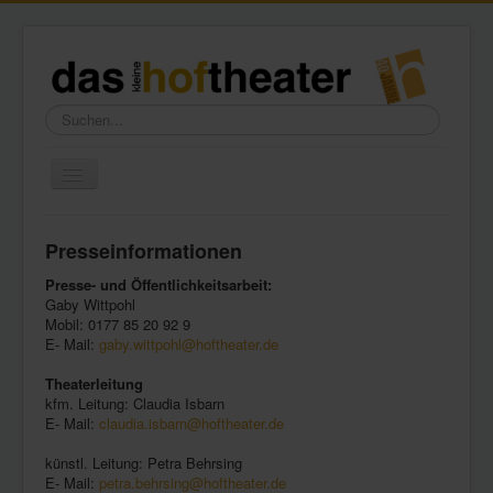
Suchen...
Toggle
Navigation
Home
Presseinformationen
Wir über uns
Presse- und Öffentlichkeitsarbeit:
Freundeskreis
Gaby Wittpohl
Mobil: 0177 85 20 92 9
Galerie
E- Mail:
gaby.wittpohl@hoftheater.de
Presse
Theaterleitung
kfm. Leitung: Claudia Isbarn
Kontakt
E- Mail:
claudia.isbarn@hoftheater.de
künstl. Leitung: Petra Behrsing
E- Mail:
petra.behrsing@hoftheater.de