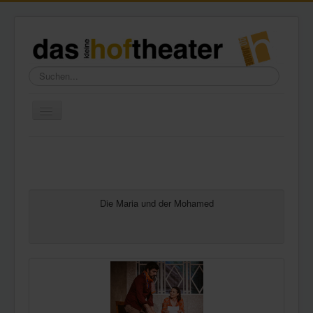
Suchen...
Toggle
Navigation
Home
Wir über uns
Freundeskreis
Die Maria und der Mohamed
Galerie
Presse
Kontakt