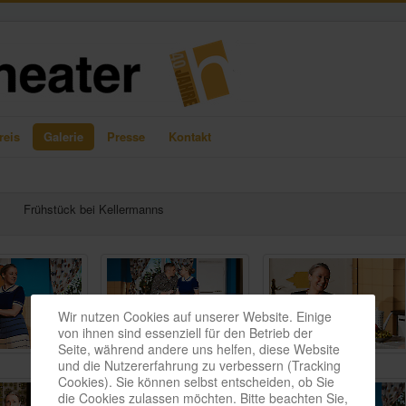
reis
Galerie
Presse
Kontakt
Frühstück bei Kellermanns
Wir nutzen Cookies auf unserer Website. Einige
von ihnen sind essenziell für den Betrieb der
Seite, während andere uns helfen, diese Website
und die Nutzererfahrung zu verbessern (Tracking
Cookies). Sie können selbst entscheiden, ob Sie
die Cookies zulassen möchten. Bitte beachten Sie,