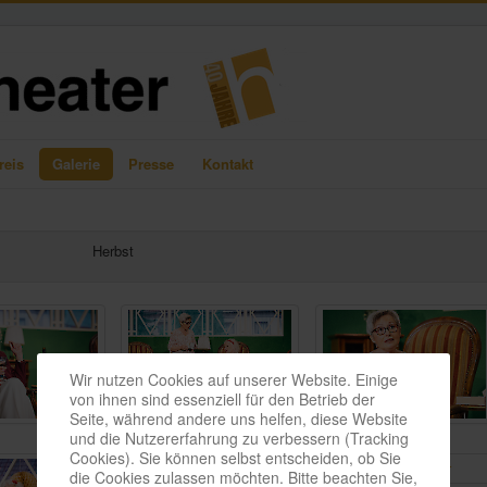
reis
Galerie
Presse
Kontakt
Herbst
Wir nutzen Cookies auf unserer Website. Einige
von ihnen sind essenziell für den Betrieb der
Seite, während andere uns helfen, diese Website
und die Nutzererfahrung zu verbessern (Tracking
Cookies). Sie können selbst entscheiden, ob Sie
die Cookies zulassen möchten. Bitte beachten Sie,