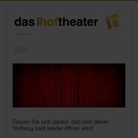
Suchen...
Toggle
Navigation
Home
Wir über uns
Freundeskreis
Galerie
Presse
Kontakt
Freuen Sie sich darauf, daß sich dieser
Vorhang bald wieder öffnen wird!