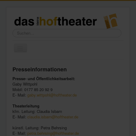
Suchen...
Toggle
Navigation
Home
Presseinformationen
Wir über uns
Presse- und Öffentlichkeitsarbeit:
Freundeskreis
Gaby Wittpohl
Mobil: 0177 85 20 92 9
Galerie
E- Mail:
gaby.wittpohl@hoftheater.de
Presse
Theaterleitung
kfm. Leitung: Claudia Isbarn
Kontakt
E- Mail:
claudia.isbarn@hoftheater.de
künstl. Leitung: Petra Behrsing
E- Mail:
petra.behrsing@hoftheater.de