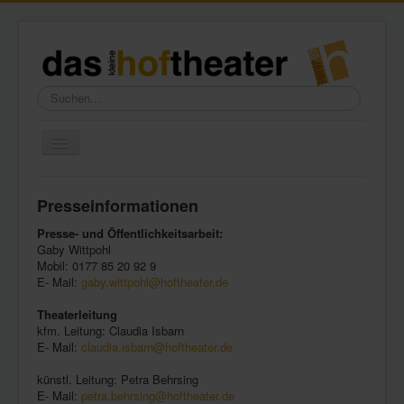
Suchen...
Toggle
Navigation
Home
Presseinformationen
Wir über uns
Presse- und Öffentlichkeitsarbeit:
Freundeskreis
Gaby Wittpohl
Mobil: 0177 85 20 92 9
Galerie
E- Mail:
gaby.wittpohl@hoftheater.de
Presse
Theaterleitung
kfm. Leitung: Claudia Isbarn
Kontakt
E- Mail:
claudia.isbarn@hoftheater.de
künstl. Leitung: Petra Behrsing
E- Mail:
petra.behrsing@hoftheater.de