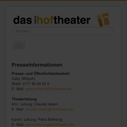
Suchen...
Toggle
Navigation
Home
Presseinformationen
Wir über uns
Presse- und Öffentlichkeitsarbeit:
Freundeskreis
Gaby Wittpohl
Mobil: 0177 85 20 92 9
Galerie
E- Mail:
gaby.wittpohl@hoftheater.de
Presse
Theaterleitung
kfm. Leitung: Claudia Isbarn
Kontakt
E- Mail:
claudia.isbarn@hoftheater.de
künstl. Leitung: Petra Behrsing
E- Mail:
petra.behrsing@hoftheater.de